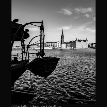
Gillar jollen hängande i sin dävert.