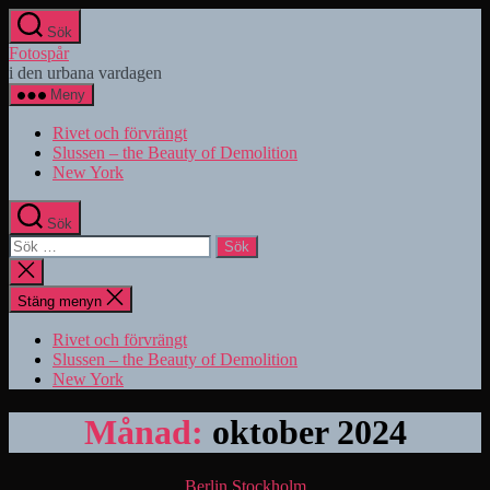
Hoppa
Sök
till
Fotospår
innehåll
i den urbana vardagen
Meny
Rivet och förvrängt
Slussen – the Beauty of Demolition
New York
Sök
Sök
efter:
Stäng
sökningen
Stäng menyn
Rivet och förvrängt
Slussen – the Beauty of Demolition
New York
Månad:
oktober 2024
Kategorier
Berlin
Stockholm