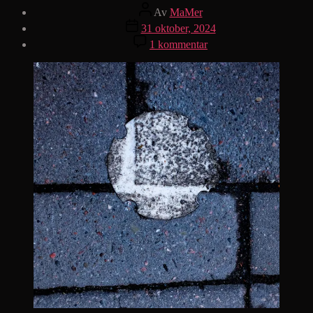
Inläggsförfattare
Av
MaMer
Inläggsdatum
31 oktober, 2024
till
1 kommentar
Halkan
gaarii