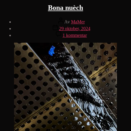
Bona nuèch
Inläggsförfattare
Av
MaMer
Inläggsdatum
29 oktober, 2024
till
1 kommentar
Bona
nuèch