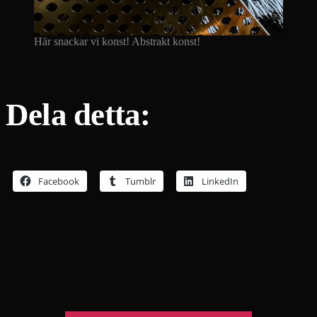
Här snackar vi konst! Abstrakt konst!
Dela detta:
Facebook
Tumblr
LinkedIn