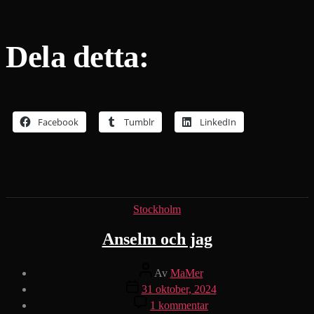
Dela detta:
Facebook
Tumblr
LinkedIn
Kategorier
Stockholm
Anselm och jag
Inläggsförfattare
Av
MaMer
Inläggsdatum
31 oktober, 2024
till
1 kommentar
Anselm