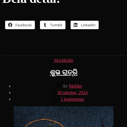
Facebook
Tumblr
LinkedIn
Kategorier
Stockholm
ଶୁଭ ରାତ୍ରି
Inläggsförfattare
Av
MaMer
Inläggsdatum
30 oktober, 2024
till
1 kommentar
ଶୁଭ
ରାତ୍ରି