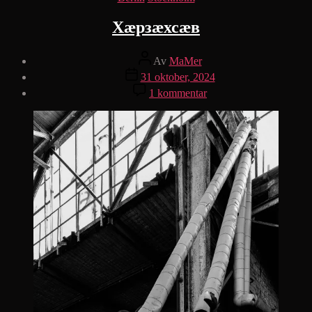
Хæрзæхсæв
Inläggsförfattare
Av
MaMer
Inläggsdatum
31 oktober, 2024
till
1 kommentar
Хæрзæхсæв