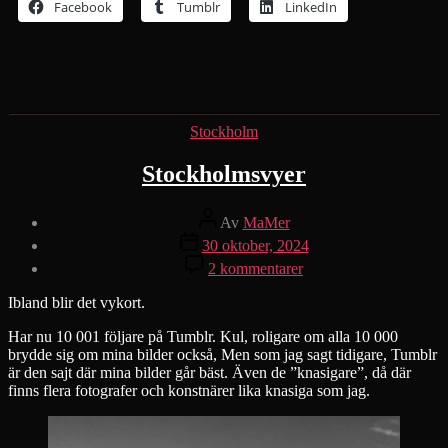
Facebook
Tumblr
LinkedIn
Kategorier
Stockholm
Stockholmsvyer
Inläggsförfattare
Av
MaMer
Inläggsdatum
30 oktober, 2024
till
2 kommentarer
Stockholmsvyer
Ibland blir det vykort.
Har nu 10 001 följare på Tumblr. Kul, roligare om alla 10 000
brydde sig om mina bilder också, Men som jag sagt tidigare, Tumblr
är den sajt där mina bilder går bäst. Även de ”knasigare”, då där
finns flera fotografer och konstnärer lika knasiga som jag.