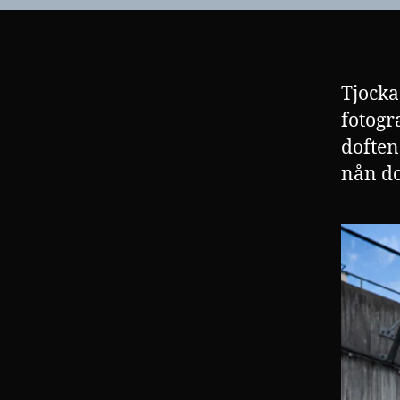
Tjocka
fotogr
doften
nån do