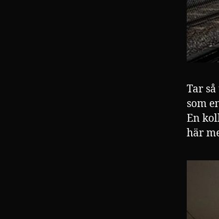
Tar så
som en 
En kol
här me