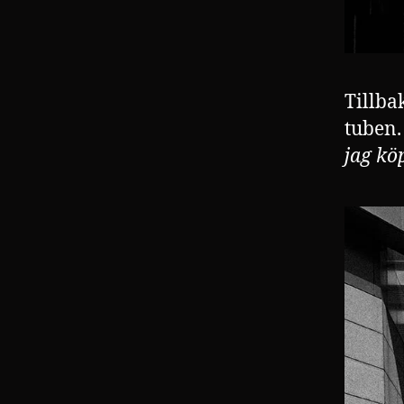
Tillba
tuben.
jag köp