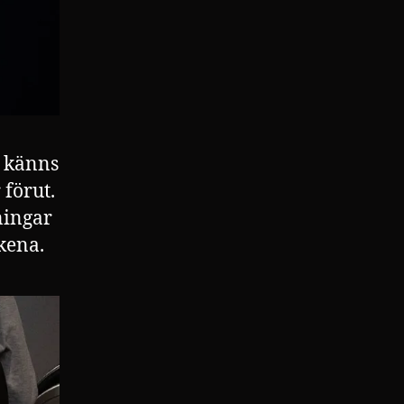
l känns
 förut.
ningar
kena.