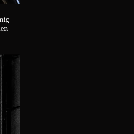
mig
den