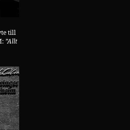
e till
M:
”Allt