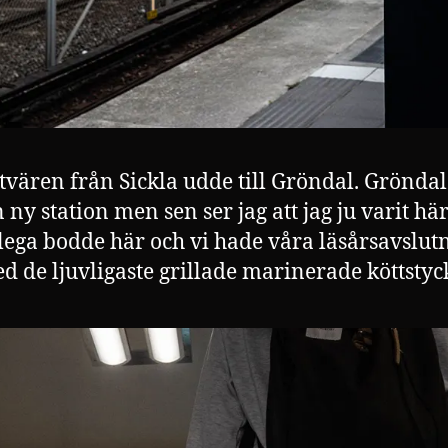
 tvären från Sickla udde till Gröndal. Grönda
ny station men sen ser jag att jag ju varit här
lega bodde här och vi hade våra läsårsavslut
d de ljuvligaste grillade marinerade köttstyc