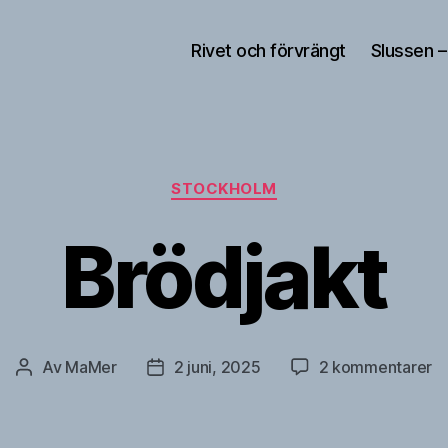
Rivet och förvrängt
Slussen –
Kategorier
STOCKHOLM
Brödjakt
till
Av
MaMer
2 juni, 2025
2 kommentarer
Inläggsförfattare
Inläggsdatum
Br