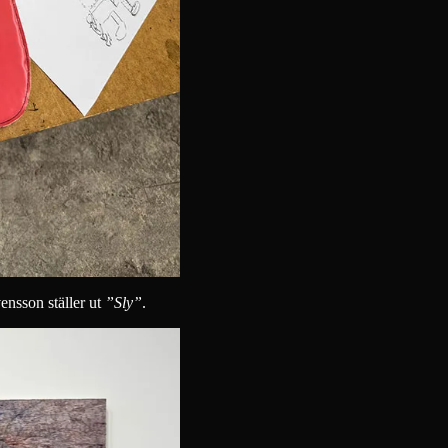
nsson ställer ut
”Sly”
.