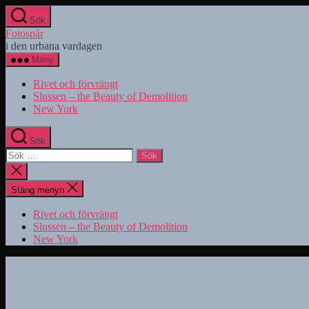
Hoppa
Sök
till
Fotospår
innehåll
i den urbana vardagen
Meny
Rivet och förvrängt
Slussen – the Beauty of Demolition
New York
Sök
Sök
efter:
Stäng
sökningen
Stäng menyn
Rivet och förvrängt
Slussen – the Beauty of Demolition
New York