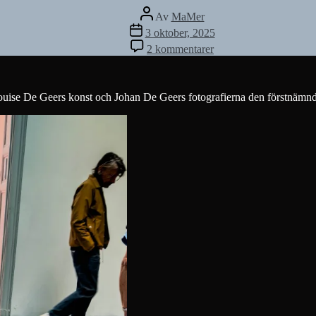
Inläggsförfattare
Av
MaMer
Inläggsdatum
3 oktober, 2025
till
2 kommentarer
Sammanvävt
Louise De Geers konst och Johan De Geers fotografierna den förstnämnd