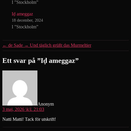
I ”Stockholm”
Iḍ ameggaz
18 december, 2024
I ”Stockholm”
←
de Sade
→
Und täglich grüßt das Murmeltier
Ett svar på ”Iḍ ameggaz”
säger:
Anonym
3 maj, 2026 \k\l. 21:03
Natti Matti! Tack för utskrift!