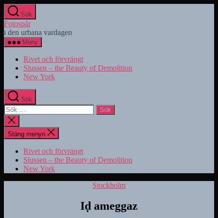
Hoppa
Sök
till
Fotospår
innehåll
i den urbana vardagen
Meny
Rivet och förvrängt
Slussen – the Beauty of Demolition
New York
Sök
Sök
efter:
Stäng
sökningen
Stäng menyn
Rivet och förvrängt
Slussen – the Beauty of Demolition
New York
Kategorier
Stockholm
Iḍ ameggaz