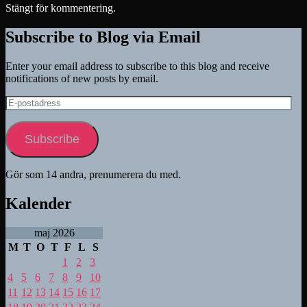
Stängt för kommentering.
Subscribe to Blog via Email
Enter your email address to subscribe to this blog and receive
notifications of new posts by email.
E-
postadress
Subscribe
Gör som 14 andra, prenumerera du med.
Kalender
maj 2026
M
T
O
T
F
L
S
1
2
3
4
5
6
7
8
9
10
11
12
13
14
15
16
17