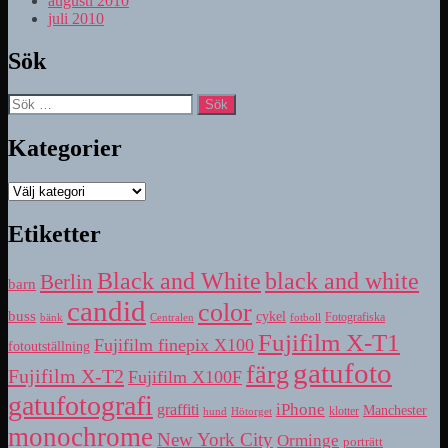
augusti 2010
juli 2010
Sök
Sök
efter:
Kategorier
Kategorier
Etiketter
Black and White
black and white
Berlin
barn
candid
color
buss
cykel
bänk
fotboll
Fotografiska
Centralen
Fujifilm X-T1
Fujifilm finepix X100
fotoutställning
gatufoto
färg
Fujifilm X-T2
Fujifilm X100F
gatufotografi
iPhone
graffiti
Manchester
klotter
hund
Hötorget
monochrome
New York City
Orminge
porträtt