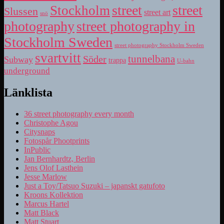
street
street
Stockholm
Slussen
street art
snö
photography
street photography in
Stockholm Sweden
street photography Stockholm Sweden
svartvitt
tunnelbana
Söder
Subway
trappa
U-bahn
underground
Länklista
36 street photography every month
Christophe Agou
Citysnaps
Fotospår Phootprints
InPublic
Jan Bernhardtz, Berlin
Jens Olof Lasthein
Jesse Marlow
Just a Toy/Tatsuo Suzuki – japanskt gatufoto
Kroons Kollektion
Marcus Hartel
Matt Black
Matt Stuart