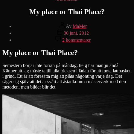
My place or Thai Place?
Inläggsförfattare
Av
MaMer
Inläggsdatum
30 juni, 2012
till
2 kommentarer
My
place
My place or Thai Place?
or
Thai
Place?
Semestern börjar inte förrän på måndag, helg har man ju ändå.
Känner att jag måste ta till alla tricksen i lådan för att mota latmasken
i grind. Ett är att föresätta mig att plåta någonting varje dag. Det
säger sig själv att det är svårt att åstadkomma mästerverk med den
metoden, men bilder blir det.