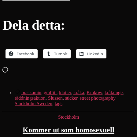
Dela detta:
Facebook
Tumblr
LinkedIn
Laddar
in
…
Etiketter
braskamin
,
graffiti
,
klotter
,
kråka
,
Krakow
,
kråkunge
,
räddningsaktion
,
Slussen
,
sticker
,
street photography
Stockholm Sweden
,
tags
Kategorier
Stockholm
Kommer ut som homosexuell