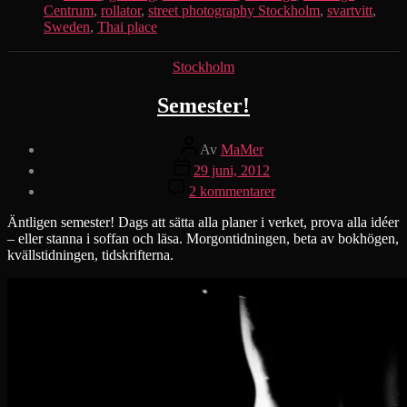
Centrum
,
rollator
,
street photography Stockholm
,
svartvitt
,
Sweden
,
Thai place
Kategorier
Stockholm
Semester!
Inläggsförfattare
Av
MaMer
Inläggsdatum
29 juni, 2012
till
2 kommentarer
Semester!
Äntligen semester! Dags att sätta alla planer i verket, prova alla idéer
– eller stanna i soffan och läsa. Morgontidningen, beta av bokhögen,
kvällstidningen, tidskrifterna.