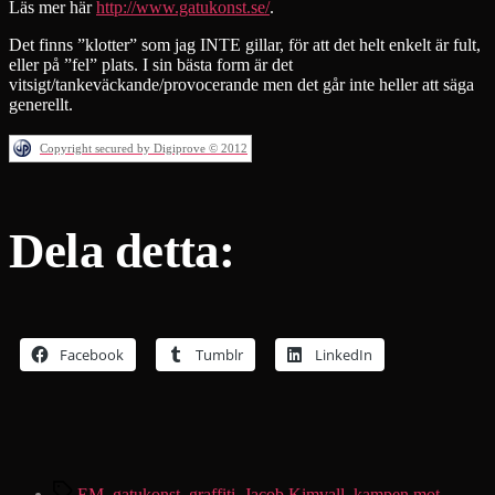
Läs mer här
http://www.gatukonst.se/
.
Det finns ”klotter” som jag INTE gillar, för att det helt enkelt är fult,
eller på ”fel” plats. I sin bästa form är det
vitsigt/tankeväckande/provocerande men det går inte heller att säga
generellt.
Copyright secured by Digiprove © 2012
Dela detta:
Facebook
Tumblr
LinkedIn
Etiketter
EM
,
gatukonst
,
graffiti
,
Jacob Kimvall
,
kampen mot