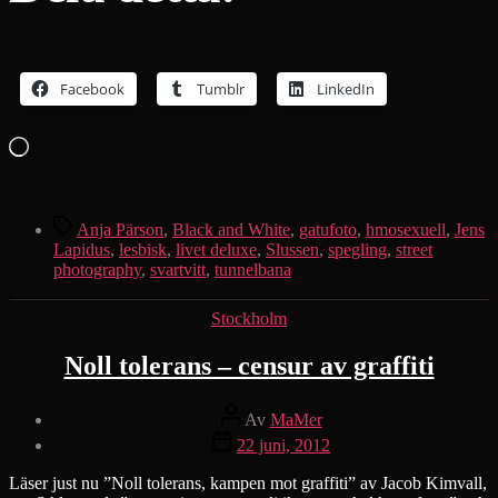
Facebook
Tumblr
LinkedIn
Laddar
in
…
Etiketter
Anja Pärson
,
Black and White
,
gatufoto
,
hmosexuell
,
Jens
Lapidus
,
lesbisk
,
livet deluxe
,
Slussen
,
spegling
,
street
photography
,
svartvitt
,
tunnelbana
Kategorier
Stockholm
Noll tolerans – censur av graffiti
Inläggsförfattare
Av
MaMer
Inläggsdatum
22 juni, 2012
Läser just nu ”Noll tolerans, kampen mot graffiti” av Jacob Kimvall,