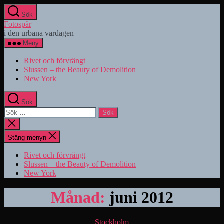
Hoppa
Sök
till
Fotospår
innehåll
i den urbana vardagen
Meny
Rivet och förvrängt
Slussen – the Beauty of Demolition
New York
Sök
Sök
efter:
Stäng
sökningen
Stäng menyn
Rivet och förvrängt
Slussen – the Beauty of Demolition
New York
Månad:
juni 2012
Kategorier
Stockholm