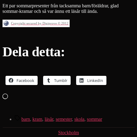
Ett par sommarpresenter från tacksamma barn/föräldrar, glad
sommar-kramar och så var ännu ett läsår till ända.
Copyright secured by Digiprove © 2012
Dela detta:
Facebook
Tumblr
LinkedIn
Laddar
in
…
Etiketter
barn
,
kram
,
läsår
,
semester
,
skola
,
sommar
Kategorier
Stockholm