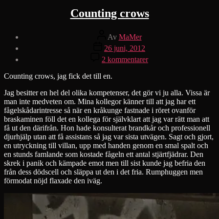
Counting crows
Inläggsförfattare
Av
MaMer
Inläggsdatum
26 juni, 2012
till
2 kommentarer
Counting
crows
Counting crows, jag fick det till en.
Jag besitter en hel del olika kompetenser, det gör vi ju alla. Vissa är
man inte medveten om. Mina kollegor känner till att jag har ett
fågelskådarintresse så när en kråkunge fastnade i röret ovanför
braskaminen föll det en kollega för självklart att jag var rätt man att
få ut den därifrån. Hon hade konsulterat brandkår och professionell
djurhjälp utan att få assistans så jag var sista utvägen. Sagt och gjort,
en utryckning till villan, upp med handen genom en smal spalt och
en stunds famlande som kostade fågeln ett antal stjärtfjädrar. Den
skrek i panik och kämpade emot men till sist kunde jag befria den
från dess dödscell och släppa ut den i det fria. Rumphuggen men
förmodat nöjd flaxade den iväg.