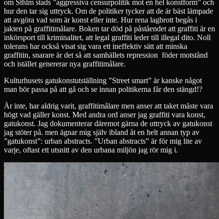
om Sthlm stads ”aggressiva censurpolitik mot en hel konstform” och
hur den tar sig uttryck. Om de politiker tycker att de är bäst lämpade
att avgöra vad som är konst eller inte. Hur rena lagbrott begås i
jakten på graffitimålare. Boken tar död på påståendet att graffiti är en
inkörsport till kriminalitet, att legal graffiti leder till illegal dito. Noll
tolerans har också visat sig vara ett ineffektiv sätt att minska
graffitin, snarare är det så att samhällets repression föder motstånd
och istället genererar nya graffitimålare.
Kulturhusets gatukonstutställning ”Street smart” är kanske något
man bör passa på att gå och se innan politikerna får den stängd!?
Är inte, har aldrig varit, graffitimålare men anser att taket måste vara
högt vad gäller konst. Med andra ord anser jag graffiti vara konst,
gatukonst. Jag dokumenterar däremot gärna de uttryck av gatukonst
jag stöter på. men ägnar mig själv ibland åt en helt annan typ av
”gatukonst”: urban abstracts. ”Urban abstracts” är för mig lite av
varje, oftast ett utsnitt av den urbana miljön jag rör mig i.