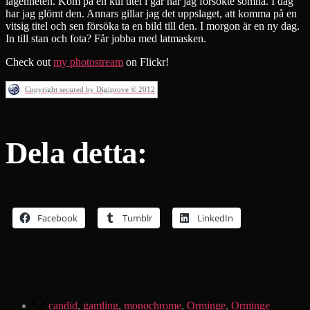
lägenheten. Kom på en kul titel i går när jag försökte somna. I dag
har jag glömt den. Annars gillar jag det uppslaget, att komma på en
vitsig titel och sen försöka ta en bild till den. I morgon är en ny dag.
In till stan och fota? Får jobba med latmasken.
Check out
my photostream
on Flickr!
Copyright secured by Digiprove © 2012
Dela detta:
Facebook
Tumblr
LinkedIn
Etiketter
candid
,
gamling
,
monochrome
,
Orminge
,
Orminge