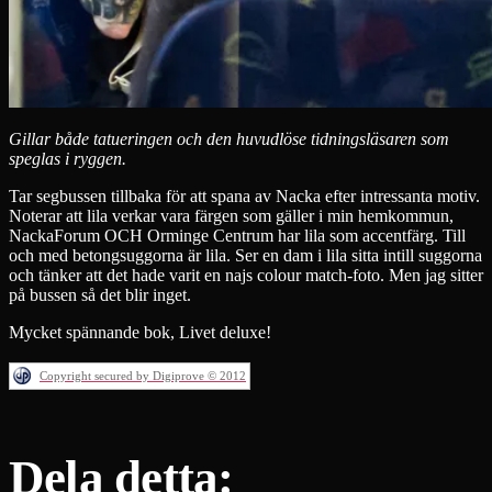
Gillar både tatueringen och den huvudlöse tidningsläsaren som
speglas i ryggen.
Tar segbussen tillbaka för att spana av Nacka efter intressanta motiv.
Noterar att lila verkar vara färgen som gäller i min hemkommun,
NackaForum OCH Orminge Centrum har lila som accentfärg. Till
och med betongsuggorna är lila. Ser en dam i lila sitta intill suggorna
och tänker att det hade varit en najs colour match-foto. Men jag sitter
på bussen så det blir inget.
Mycket spännande bok, Livet deluxe!
Copyright secured by Digiprove © 2012
Dela detta: