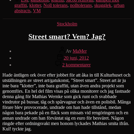
graffiti
,
klotter
,
Noll tolerans
,
nolltolerans
,
skugglek
,
urban
abstracts
,
VM
Kategorier
Stockholm
Street smart? Vem? Jag?
Inläggsförfattare
Av
MaMer
Inläggsdatum
20 juni, 2012
till
2 kommentarer
Street
smart?
Hade äntligen ork över efter jobbet för att åka in till Kulturhuset och
Vem?
utställningen av street art/gatukonst, ”Street smart”. Street art är ju
Jag?
inte bara ”klotter”, inte bara graffiti, utan även andra projekt som
genomförs. En hel del film visas på olika monitorer och jag fastnade
denna gång för Mathias Wernke som gick runt och svabbade
vindrutor på bussar, tåg och spårvagnar och även en polisbil. Många
förare blev provocerade, undrade om han hade tillstånd, medan
någon bara pekade på en fläck som missats vid rengöringen och en
annan undrade om han förväntat sig en euro för besväret. Någon
ringde efter ordningsvakt men honom lyckades Mathias smita ifrån.
Kul! tyckte jag.