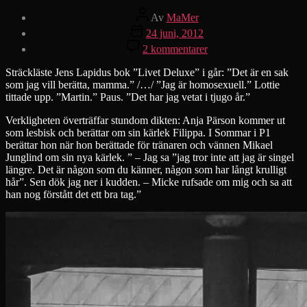
Inläggsförfattare
Av
MaMer
Inläggsdatum
24 juni, 2012
till
2 kommentarer
Kommer
ut
Sträckläste Jens Lapidus bok ”Livet Deluxe” i går: ”Det är en sak
som
som jag vill berätta, mamma.” /…/ ”Jag är homosexuell.” Lottie
homosexuell
tittade upp. ”Martin.” Paus. ”Det har jag vetat i tjugo år.”
Verkligheten överträffar stundom dikten: Anja Pärson kommer ut
som lesbisk och berättar om sin kärlek Filippa. I Sommar i P1
berättar hon när hon berättade för tränaren och vännen Mikael
Junglind om sin nya kärlek. ” – Jag sa ”jag tror inte att jag är singel
längre. Det är någon som du känner, någon som har långt krulligt
hår”. Sen dök jag ner i kudden. – Micke rufsade om mig och sa att
han nog förstått det ett bra tag.”