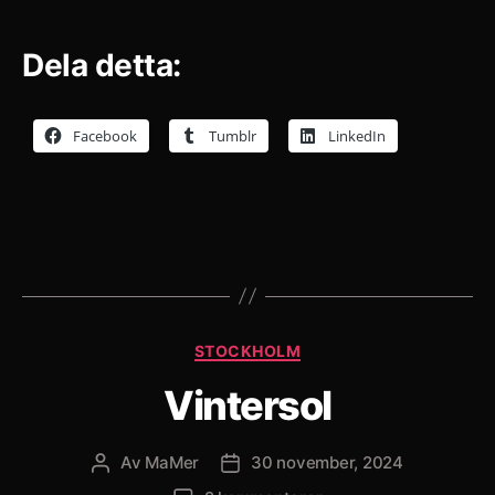
Dela detta:
Facebook
Tumblr
LinkedIn
Kategorier
STOCKHOLM
Vintersol
Av
MaMer
30 november, 2024
Inläggsförfattare
Inläggsdatum