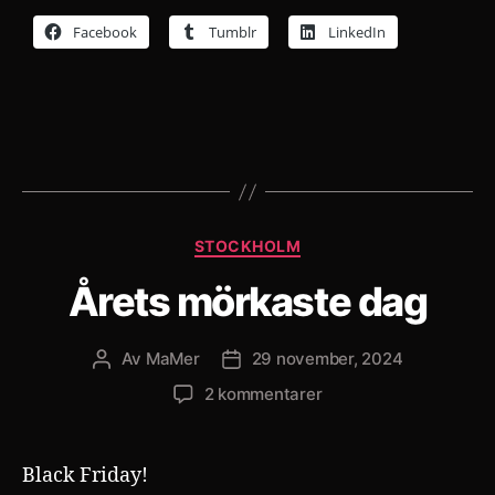
Facebook
Tumblr
LinkedIn
Kategorier
STOCKHOLM
Årets mörkaste dag
Av
MaMer
29 november, 2024
Inläggsförfattare
Inläggsdatum
till
2 kommentarer
Årets
mörkaste
dag
Black Friday!