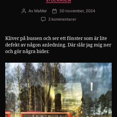
STOCKHOLM
Av
MaMer
30 november, 2024
Inläggsförfattare
Inläggsdatum
till
2 kommentarer
Kliver på bussen och ser ett fönster som är lite
defekt av någon anledning. Där slår jag mig ner
och gör några bider.