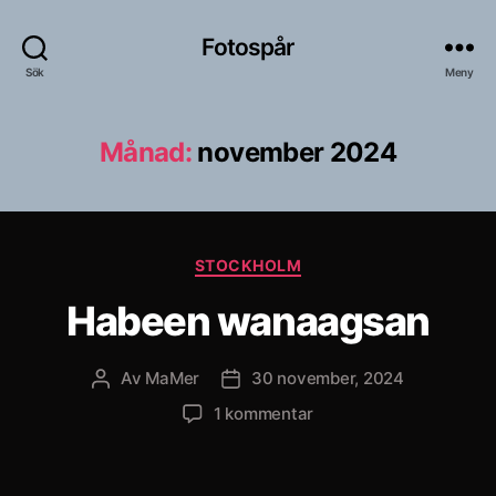
Fotospår
Sök
Meny
Månad:
november 2024
Kategorier
STOCKHOLM
Habeen wanaagsan
Av
MaMer
30 november, 2024
Inläggsförfattare
Inläggsdatum
till
1 kommentar
Habeen
wanaagsan