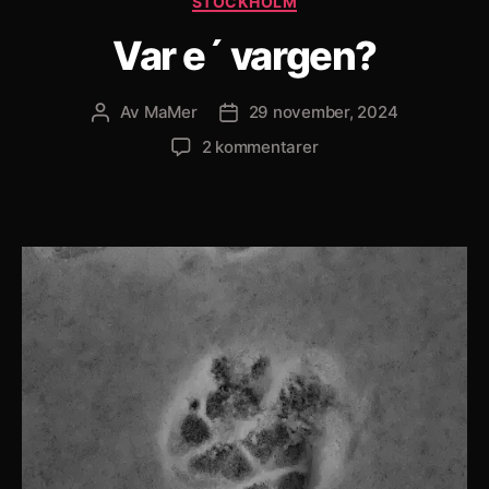
STOCKHOLM
Var e´ vargen?
Av
MaMer
29 november, 2024
Inläggsförfattare
Inläggsdatum
till
2 kommentarer
Var
e
´
vargen?