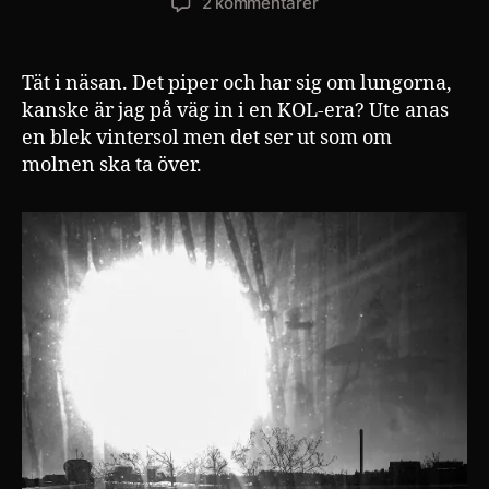
till
2 kommentarer
Vintersol
Tät i näsan. Det piper och har sig om lungorna,
kanske är jag på väg in i en KOL-era? Ute anas
en blek vintersol men det ser ut som om
molnen ska ta över.