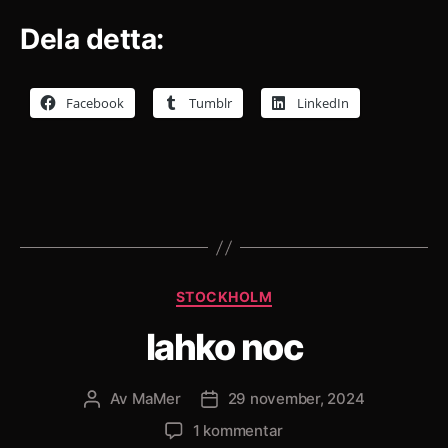
Dela detta:
Facebook
Tumblr
LinkedIn
Kategorier
STOCKHOLM
lahko noc
Av
MaMer
29 november, 2024
Inläggsförfattare
Inläggsdatum
till
1 kommentar