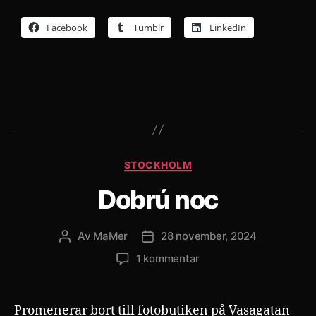
Facebook
Tumblr
LinkedIn
Kategorier
STOCKHOLM
Dobrú noc
Av
MaMer
28 november, 2024
Inläggsförfattare
Inläggsdatum
till
1 kommentar
Dobrú
noc
Promenerar bort till fotobutiken på Vasagatan