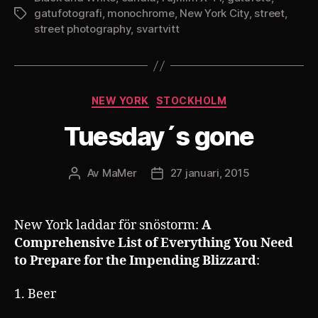
gatufotografi
,
monochrome
,
New York City
,
street
,
Etiketter
street photography
,
svartvitt
Kategorier
NEW YORK
STOCKHOLM
Tuesday´s gone
Av
MaMer
27 januari, 2015
Inläggsförfattare
Inläggsdatum
New York laddar för snöstorm:
A
Comprehensive List of Everything You Need
to Prepare for the Impending Blizzard
:
1. Beer