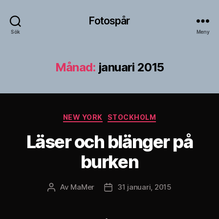
Fotospår
Sök
Meny
Månad:
januari 2015
Kategorier
NEW YORK
STOCKHOLM
Läser och blänger på
burken
Av
MaMer
31 januari, 2015
Inläggsförfattare
Inläggsdatum