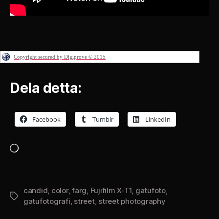
Copyright secured by Digiprove © 2015
Dela detta:
Facebook
Tumblr
LinkedIn
Laddar
in
…
candid
,
color
,
färg
,
Fujifilm X-T1
,
gatufoto
,
Etiketter
gatufotografi
,
street
,
street photography