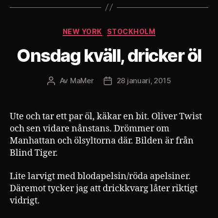
Kategorier
NEW YORK
STOCKHOLM
Onsdag kväll, dricker öl
Av
MaMer
28 januari, 2015
Inläggsförfattare
Inläggsdatum
Ute och tar ett par öl, käkar en bit. Oliver Twist
och sen vidare nånstans. Drömmer om
Manhattan och ölsyltorna där. Bilden är från
Blind Tiger.
Lite larvigt med blodapelsin/röda apelsiner.
Däremot tycker jag att drickkvarg låter riktigt
vidrigt.