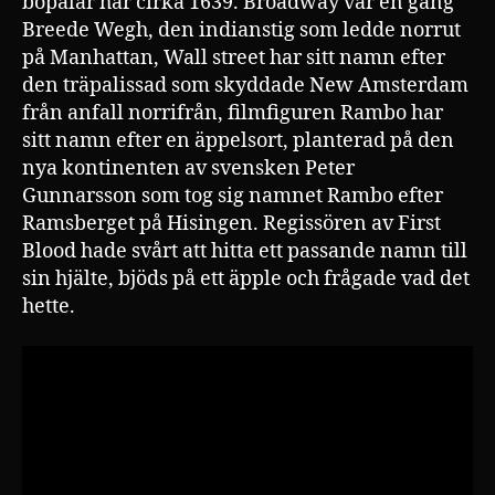
bopålar här cirka 1639. Broadway var en gång
Breede Wegh, den indianstig som ledde norrut
på Manhattan, Wall street har sitt namn efter
den träpalissad som skyddade New Amsterdam
från anfall norrifrån, filmfiguren Rambo har
sitt namn efter en äppelsort, planterad på den
nya kontinenten av svensken Peter
Gunnarsson som tog sig namnet Rambo efter
Ramsberget på Hisingen. Regissören av First
Blood hade svårt att hitta ett passande namn till
sin hjälte, bjöds på ett äpple och frågade vad det
hette.