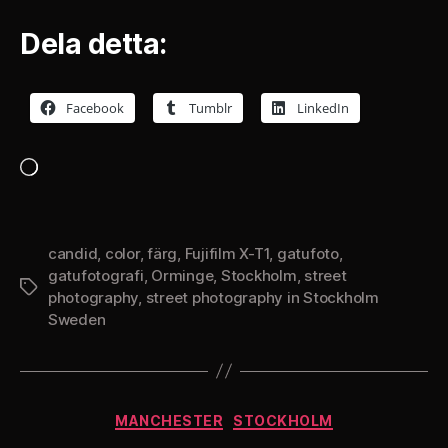
Dela detta:
Facebook
Tumblr
LinkedIn
Laddar
in
…
candid
,
color
,
färg
,
Fujifilm X-T1
,
gatufoto
,
gatufotografi
,
Orminge
,
Stockholm
,
street
Etiketter
photography
,
street photography in Stockholm
Sweden
Kategorier
MANCHESTER
STOCKHOLM