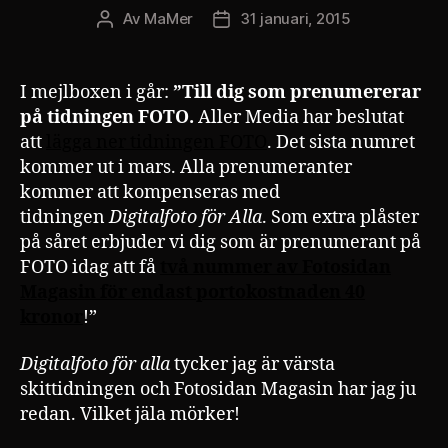
Av
MaMer
31 januari, 2015
Inläggsförfattare
Inläggsdatum
I mejlboxen i går:
”Till dig som prenumererar
på tidningen FOTO.
Aller Media har beslutat
att
lägga ner tidningen FOTO
. Det sista numret
kommer ut i mars. Alla prenumeranter
kommer att kompenseras med
tidningen
Digitalfoto för Alla
. Som extra plåster
på såret erbjuder vi dig som är prenumerant på
FOTO idag att få
två nummer av
Fotosidan
Magasin för endast portokostnaden 40
kronor
!”
Digitalfoto för alla
tycker jag är värsta
skittidningen och Fotosidan Magasin har jag ju
redan. Vilket jäla mörker!