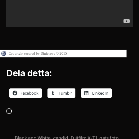
Copyright secured by Digiprove © 2015
Dela detta:
Facebook
Tumblr
LinkedIn
Laddar
in
…
Black and White
,
candid
,
Fujifilm X-T1
,
gatufoto
,