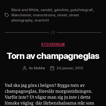
in
…
Black and White
,
candid
,
gatufoto
,
gatufotografi
,
Manchester
,
monochrome
,
street
,
street
Etiketter
photography
,
svartvitt
Kategorier
STOCKHOLM
Torn av champagneglas
Av
MaMer
24 januari, 2015
Inläggsförfattare
Inläggsdatum
Vad ska jag göra i helgen? Bygga torn av
champagneglas, föreslår morgontidningen.
Varför inte? Ut vågar man sig ju inte i detta
lömska väglag där lårbenshalsarna står som