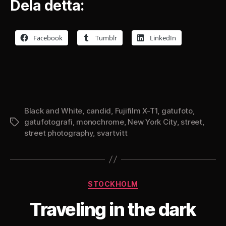
Dela detta:
Facebook
Tumblr
LinkedIn
Black and White
,
candid
,
Fujifilm X-T1
,
gatufoto
,
gatufotografi
,
monochrome
,
New York City
,
street
,
Etiketter
street photography
,
svartvitt
Kategorier
STOCKHOLM
Traveling in the dark