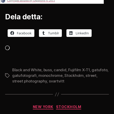
Copyright secured by Digiprove © 2015
Dela detta:
Facebook
Tumblr
LinkedIn
Laddar
in
…
Black and White
,
buss
,
candid
,
Fujifilm X-T1
,
gatufoto
,
gatufotografi
,
monochrome
,
Stockholm
,
street
,
Etiketter
street photography
,
svartvitt
Kategorier
NEW YORK
STOCKHOLM