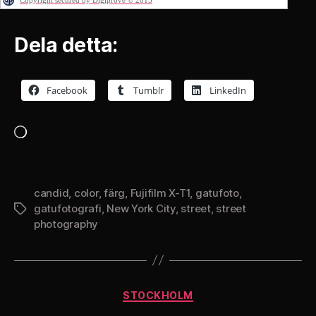
Copyright secured by Digiprove © 2015
Dela detta:
Facebook
Tumblr
LinkedIn
Laddar
in
…
candid
,
color
,
färg
,
Fujifilm X-T1
,
gatufoto
,
gatufotografi
,
New York City
,
street
,
street
Etiketter
photography
Kategorier
STOCKHOLM