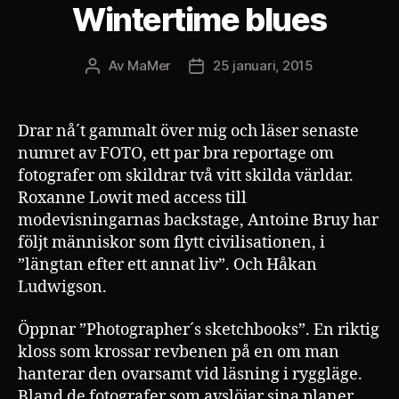
Wintertime blues
Av
MaMer
25 januari, 2015
Inläggsförfattare
Inläggsdatum
Drar nå´t gammalt över mig och läser senaste
numret av FOTO, ett par bra reportage om
fotografer om skildrar två vitt skilda världar.
Roxanne Lowit med access till
modevisningarnas backstage, Antoine Bruy har
följt människor som flytt civilisationen, i
”längtan efter ett annat liv”. Och Håkan
Ludwigson.
Öppnar ”Photographer´s sketchbooks”. En riktig
kloss som krossar revbenen på en om man
hanterar den ovarsamt vid läsning i ryggläge.
Bland de fotografer som avslöjar sina planer