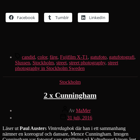
Facebook
Tumblr
LinkedIn
Etiketter
candid
,
color
,
färg
,
Fujifilm X-T1
,
gatufoto
,
gatufotografi
,
Slussen
,
Stockholm
,
street
,
street photography
,
street
photography in Stockholm Sweden
Kategorier
Stockholm
2 x Cunningham
Inläggsförfattare
Av
MaMer
Inläggsdatum
31 juli, 2016
Läser ut
Paul Auster
s
Vinterdagbok
där han i ett sammanhang
nämner en koreograf och dansare, Mence Cunningham. Imogen
Cunningham var fotograf vars utställning på Kulturhuset härom året