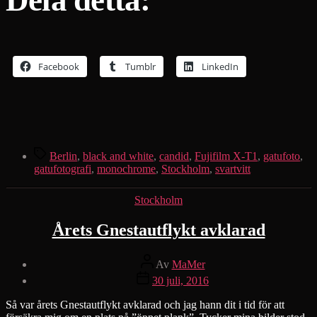
Facebook
Tumblr
LinkedIn
Etiketter
Berlin
,
black and white
,
candid
,
Fujifilm X-T1
,
gatufoto
,
gatufotografi
,
monochrome
,
Stockholm
,
svartvitt
Kategorier
Stockholm
Årets Gnestautflykt avklarad
Inläggsförfattare
Av
MaMer
Inläggsdatum
30 juli, 2016
Så var årets Gnestautflykt avklarad och jag hann dit i tid för att