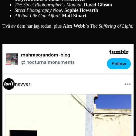
The Street Photographer´s Manual
,
David Gibson
Street Photography Now
,
Sophie Howarth
All that Life Can Afford
,
Matt Stuart
Två av dem har jag redan, plus
Alex Webb
´s
The Suffering of Light
.