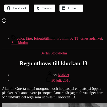
Facebook
Tumblr
LinkedIn
Laddar
in
…
Etiketter
color
,
färg
,
fotoutställning
,
Fujifilm X-T1
,
Gnestaplanket
,
Stockholm
Kategorier
Berlin
Stockholm
Regn utlovas till klockan 13
Inläggsförfattare
Av
MaMer
Inläggsdatum
30 juli, 2016
Åker till Gnesta nu på morgonen och hoppas på en plats på öppna
planket. Allt annat vore ju snopet. Annars får jag ta första tåget hem
och undvika det regn som utlovas till klockan 13.