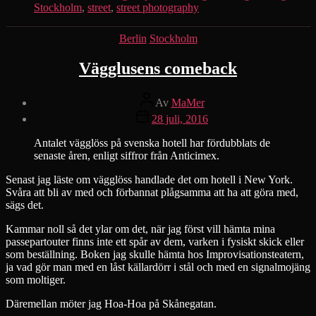
Stockholm
,
street
,
street photography
Kategorier
Berlin
Stockholm
Vägglusens comeback
Inläggsförfattare
Av
MaMer
Inläggsdatum
28 juli, 2016
Antalet vägglöss på svenska hotell har fördubblats de
senaste åren, enligt siffror från Anticimex.
Senast jag läste om vägglöss handlade det om hotell i New York.
Svåra att bli av med och förbannat plågsamma att ha att göra med,
sägs det.
Kammar noll så det ylar om det, när jag först vill hämta mina
passepartouter finns inte ett spår av dem, varken i fysiskt skick eller
som beställning. Boken jag skulle hämta hos Improvisationsteatern,
ja vad gör man med en låst källardörr i stål och med en signalmojäng
som moltiger.
Däremellan möter jag Hoa-Hoa på Skånegatan.