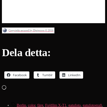
Copyright secured by Digiprove © 2016
Dela detta:
Facebook
Tumblr
LinkedIn
Laddar
in
…
Etiketter
Berlin
,
color
,
färg
,
Fujifilm X-T1
,
gatufoto
,
gatufotografi
,