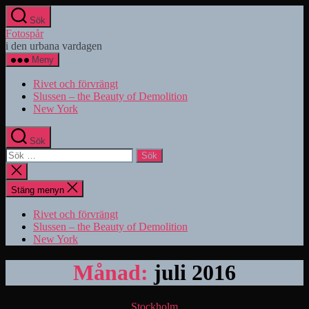
Hoppa
Sök
till
Fotospår
innehåll
i den urbana vardagen
Meny
Rivet och förvrängt
Slussen – the Beauty of Demolition
New York
Sök
Sök
efter:
Stäng
sökningen
Stäng menyn
Rivet och förvrängt
Slussen – the Beauty of Demolition
New York
Månad:
juli 2016
Kategorier
Stockholm