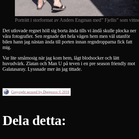
Porträtt i storformat av Anders Engman med” Fjellis” som vittne 
Det utlovade regnet höll sig borta ända tills vi ändå skulle plocka ner
våra fotografier. Sen regnade det hela vägen hem men väl utanför
bilen hann jag nästan ända till porten innan regndropparna fick fatt
mig.
Var lite småmosig när jag kom hem, lågt blodsocker och lätt
huvudvärk. Zlatan och Man U på teven i en pre season friendly mot
Galatasaray. Lyssnade mer än jag tittade.
Copyright secured by Digiprove © 2016
Dela detta: