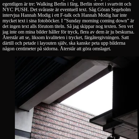
egentligen är tre: Walking Berlin i färg, Berlin street i svartvitt och
NYC PUSH. Det svåraste är eventuell text. Såg Göran Segeholm
intervjua Hannah Modig i ett F-talk och Hannah Modig har inte
mycket text i sina fotoböcker. I ”Sunday morning coming down” är
det ingen text alls förutom titeln. Så jag skippar nog texten. Sen vet
jag inte om mina bilder håller för tryck, flera av dem är ju beskurna.
Återstår att se, liksom kvaliteten i trycket, färgåtergivningen. Satt
därtill och petade i layouten själv, ska kanske peta upp bilderna
någon centimeter på sidorna. Återstår att göra omslaget.