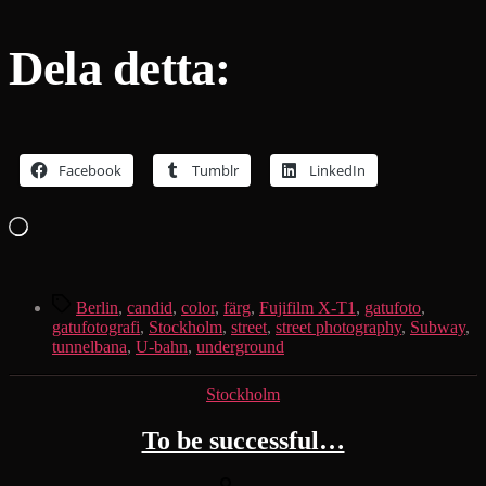
Dela detta:
Facebook
Tumblr
LinkedIn
Laddar
in
…
Etiketter
Berlin
,
candid
,
color
,
färg
,
Fujifilm X-T1
,
gatufoto
,
gatufotografi
,
Stockholm
,
street
,
street photography
,
Subway
,
tunnelbana
,
U-bahn
,
underground
Kategorier
Stockholm
To be successful…
Inläggsförfattare