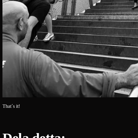
That´s it!
Dela detta: