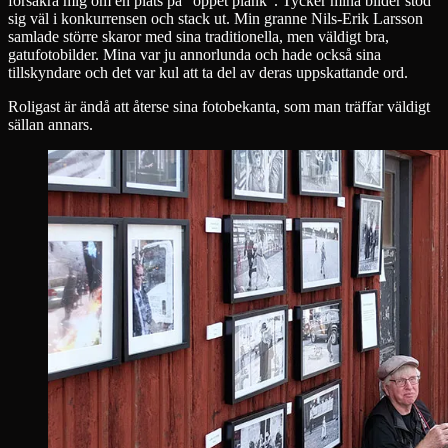
försäkra mig om en plats på ”öppet plank”. Tycker mina bilder stod
sig väl i konkurrensen och stack ut. Min granne Nils-Erik Larsson
samlade större skaror med sina traditionella, men väldigt bra,
gatufotobilder. Mina var ju annorlunda och hade också sina
tillskyndare och det var kul att ta del av deras uppskattande ord.
Roligast är ändå att återse sina fotobekanta, som man träffar väldigt
sällan annars.