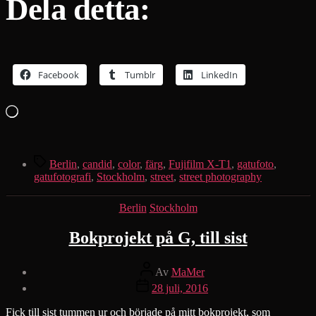
Dela detta:
Facebook
Tumblr
LinkedIn
Laddar
in
…
Etiketter
Berlin
,
candid
,
color
,
färg
,
Fujifilm X-T1
,
gatufoto
,
gatufotografi
,
Stockholm
,
street
,
street photography
Kategorier
Berlin
Stockholm
Bokprojekt på G, till sist
Inläggsförfattare
Av
MaMer
Inläggsdatum
28 juli, 2016
Fick till sist tummen ur och började på mitt bokprojekt, som