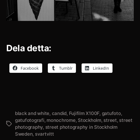
Dela detta:
Facebook
Tumblr
LinkedIn
black and white
,
candid
,
Fujifilm X100F
,
gatufoto
,
gatufotografi
,
monochrome
,
Stockholm
,
street
,
street
Etiketter
photography
,
street photography in Stockholm
Sweden
,
svartvitt