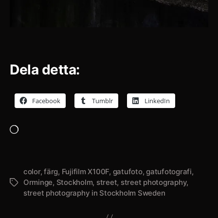
Dela detta:
Facebook
Tumblr
LinkedIn
Laddar
in
…
color
,
färg
,
Fujifilm X100F
,
gatufoto
,
gatufotografi
,
Orminge
,
Stockholm
,
street
,
street photography
,
Etiketter
street photography in Stockholm Sweden