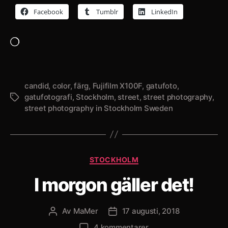
Facebook
Tumblr
LinkedIn
Laddar
in
…
candid
,
color
,
färg
,
Fujifilm X100F
,
gatufoto
,
gatufotografi
,
Stockholm
,
street
,
street photography
,
Etiketter
street photography in Stockholm Sweden
Kategorier
STOCKHOLM
I morgon gäller det!
Av
MaMer
17 augusti, 2018
Inläggsförfattare
Inläggsdatum
till
4 kommentarer