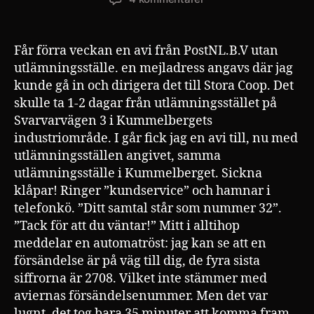
I
morgon
gäller
Får förra veckan en avi från PostNL.B.V utan
det!
utlämningsställe. en mejladress angavs där jag
kunde gå in och dirigera det till Stora Coop. Det
skulle ta 1-2 dagar från utlämningsstället på
Svarvarvägen 3 i Kummelbergets
industriområde. I går fick jag en avi till, nu med
utlämningsställen angivet, samma
utlämningsställe i Kummelberget. Sickna
klåpar! Ringer ”kundservice” och hamnar i
telefonkö. ”Ditt samtal står som nummer 32”.
”Tack för att du väntar!” Mitt i alltihop
meddelar en automatröst: jag kan se att en
försändelse är på väg till dig, de fyra sista
siffrorna är 2708. Vilket inte stämmer med
aviernas försändelsenummer. Men det var
lugnt, det tog bara 35 minuter att komma fram,