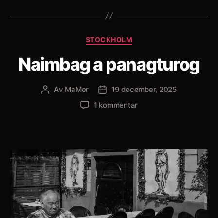
Kategorier
STOCKHOLM
Naimbag a panagturog
Av
MaMer
19 december, 2025
Inläggsförfattare
Inläggsdatum
till
1 kommentar
Naimbag
a
panagturog