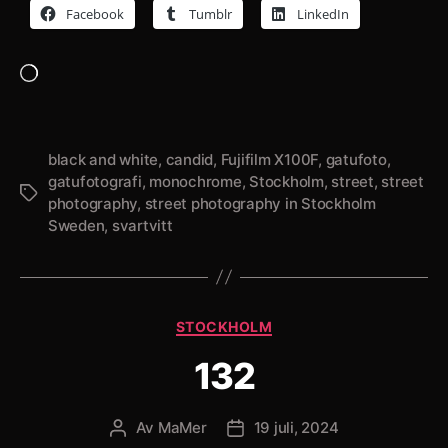
Facebook
Tumblr
LinkedIn
Laddar
in
…
black and white
,
candid
,
Fujifilm X100F
,
gatufoto
,
gatufotografi
,
monochrome
,
Stockholm
,
street
,
street
Etiketter
photography
,
street photography in Stockholm
Sweden
,
svartvitt
Kategorier
STOCKHOLM
132
Av
MaMer
19 juli, 2024
Inläggsförfattare
Inläggsdatum