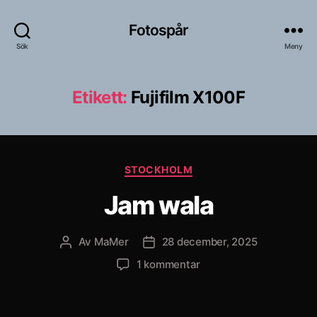
Fotospår
Sök
Meny
Etikett:
Fujifilm X100F
Kategorier
STOCKHOLM
Jam wala
Av
MaMer
28 december, 2025
Inläggsförfattare
Inläggsdatum
till
1 kommentar
Jam
wala