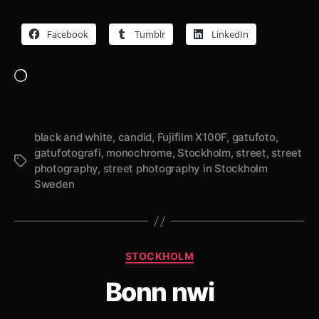
Facebook
Tumblr
LinkedIn
Laddar
in
…
black and white
,
candid
,
Fujifilm X100F
,
gatufoto
,
gatufotografi
,
monochrome
,
Stockholm
,
street
,
street
Etiketter
photography
,
street photography in Stockholm
Sweden
Kategorier
STOCKHOLM
Bonn nwi