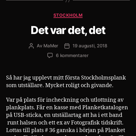
Kategorier
STOCKHOLM
Det var det, det
Av
MaMer
19 augusti, 2018
Inläggsförfattare
Inläggsdatum
till
6 kommentarer
Det
var
det,
Så har jag upplevt mitt första Stockholmsplank
det
som utställare. Mycket roligt och givande.
Var på plats för incheckning och utlottning av
plankplats. Får en kasse med Planketkatalogen
på USB-sticka, en utställartag att ha i ett band
runt halsen och ett ex av Fotografisk tidskrift.
Lottas till plats # 36 ganska i början på Planket