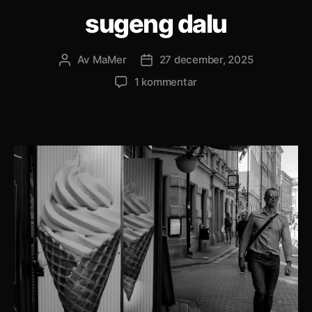
sugeng dalu
Av
MaMer
27 december, 2025
Inläggsförfattare
Inläggsdatum
till
1 kommentar
sugeng
dalu