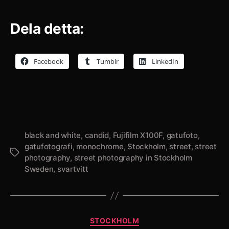
Dela detta:
Facebook
Tumblr
LinkedIn
black and white
,
candid
,
Fujifilm X100F
,
gatufoto
,
gatufotografi
,
monochrome
,
Stockholm
,
street
,
street
Etiketter
photography
,
street photography in Stockholm
Sweden
,
svartvitt
Kategorier
STOCKHOLM