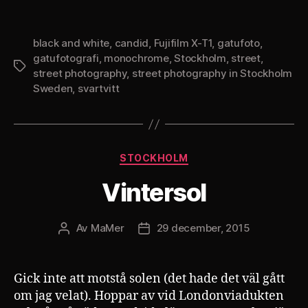
black and white
,
candid
,
Fujifilm X-T1
,
gatufoto
,
gatufotografi
,
monochrome
,
Stockholm
,
street
,
Etiketter
street photography
,
street photography in Stockholm
Sweden
,
svartvitt
Kategorier
STOCKHOLM
Vintersol
Av
MaMer
29 december, 2015
Inläggsförfattare
Inläggsdatum
Gick inte att motstå solen (det hade det väl gått
om jag velat). Hoppar av vid Londonviadukten