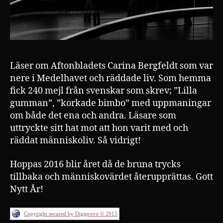
Läser om Aftonbladets Carina Bergfeldt som var
nere i Medelhavet och räddade liv. Som hemma
fick 240 mejl från svenskar som skrev; ”Lilla
gumman”, ”korkade bimbo” med uppmaningar
om både det ena och andra. Läsare som
uttryckte sitt hat mot att hon varit med och
räddat människoliv. Så vidrigt!
Hoppas 2016 blir året då de bruna trycks
tillbaka och människovärdet återupprättas. Gott
Nytt År!
Copyright secured by Digiprove © 2015