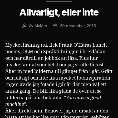
Allvarligt, eller inte
Av
MaMer
30 december, 2015
Inläggsförfattare
Inläggsdatum
Mycket läsning nu, fick Frank O’Haras Lunch
poems, OLM och Språktidningen i brevlådan
och har därtill en jobbok att läsa. Plus hur
mycket annat som helst om jag skulle få lust.
Åker in med bilderna till gänget från i går. Grått
och blåsigt och inte lika mycket fotoinspiration.
Ingen av de jag fotade i går är där men väl ett
annat gäng. De blir lika glada de över att se
bilderna på sina bekanta. ”
You have a good
machine
”.
Åker direkt hem. Behöver jag en ursäkt är den
bästa att jag har lite ont i vänstervrist. Behöver