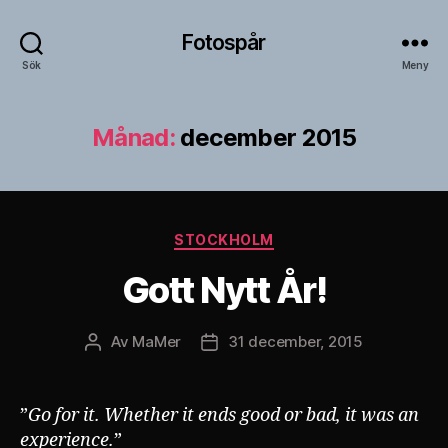
Fotospår
Sök
Meny
Månad:
december 2015
Kategorier
STOCKHOLM
Gott Nytt År!
Av
MaMer
31 december, 2015
Inläggsförfattare
Inläggsdatum
”
Go for it. Whether it ends good or bad, it was an
experience.
”