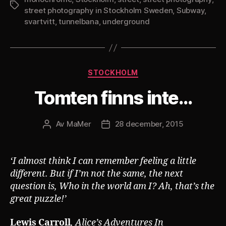
Etiketter
street photography in Stockholm Sweden
,
Subway
,
svartvitt
,
tunnelbana
,
underground
Kategorier
STOCKHOLM
Tomten finns inte…
Av
MaMer
28 december, 2015
Inläggsförfattare
Inläggsdatum
‘I almost think I can remember feeling a little
different. But if I’m not the same, the next
question is, Who in the world am I? Ah, that’s the
great puzzle!’
Lewis Carroll
, Alice’s Adventures In