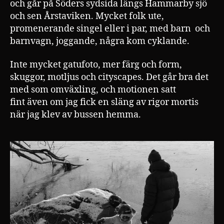
och går på Söders sydsida längs Hammarby sjö
och sen Årstaviken. Mycket folk ute,
promenerande singel eller i par, med barn och
barnvagn, joggande, några kom cyklande.
Inte mycket gatufoto, mer färg och form,
skuggor, motljus och cityscapes. Det går bra det
med som omväxling, och motionen satt
fint även om jag fick en släng av rigor mortis
när jag klev av bussen hemma.