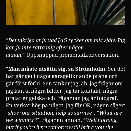
”Det viktiga är ju vad JAG tycker om mig själv. Jag
kan ju inte rätta mig efter någon
annan.”
Uppsnappad promenadkonversation.
”
Man måste utsätta sig, sa Strömholm.
Ser det
här gänget i något garageliknande prång och
går först förbi. Sen tänker jag, äh, jag frågar om
jag kan ta några bilder. Jag tar kontakt, några
pratar engelska och frågar om jag är fotograf.
En verkar hög på något. Jag får OK, någon säger:
”show our situation, help us survive”.
”
What are
we winning?
” frågar en annan. ”
Well nothing,
but if you’re here tomorrow i’ll bring you the