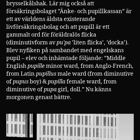
brysselkålshak. Lär mig också att
försäkringsbolaget ”Änke- och pupillkassan” är
ett av världens äldsta existerande
livförsäkringsbolag och att pupill är ett
gammalt ord för föräldralös flicka
(diminutivform av
puʹpa
’liten flicka’, ’docka’).
Blev nyfiken på sambandet med engelskans
pupil – elev och inhämtade följande: ”Middle
English
pupille
minor ward, from Anglo-French,
from Latin
pupillus
male ward (from diminutive
of
pupus
boy) &
pupilla
female ward, from
diminutive of
pupa
girl, doll.” Nu känns
morgonen genast bättre.