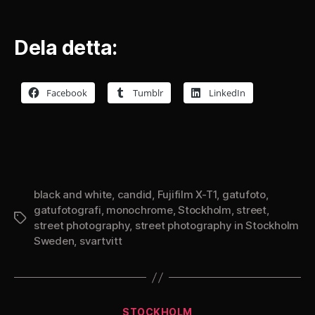
Dela detta:
Facebook
Tumblr
LinkedIn
black and white
,
candid
,
Fujifilm X-T1
,
gatufoto
,
gatufotografi
,
monochrome
,
Stockholm
,
street
,
Etiketter
street photography
,
street photography in Stockholm
Sweden
,
svartvitt
Kategorier
STOCKHOLM