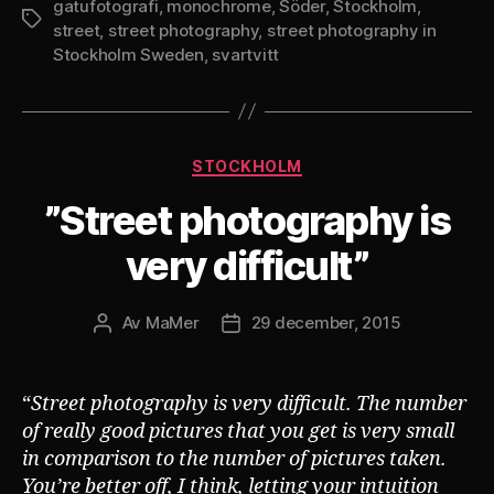
gatufotografi
,
monochrome
,
Söder
,
Stockholm
,
Etiketter
street
,
street photography
,
street photography in
Stockholm Sweden
,
svartvitt
Kategorier
STOCKHOLM
”Street photography is
very difficult”
Av
MaMer
29 december, 2015
Inläggsförfattare
Inläggsdatum
“
Street photography is very difficult. The number
of really good pictures that you get is very small
in comparison to the number of pictures taken.
You’re better off, I think, letting your intuition