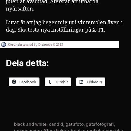
julen är avslutad. Återstår att uthärda
nyårsafton.
Lutar åt att jag beger mig ut i vintersolen även i
dag. Ska testa nya inställningar på X-T1.
Copyright secured by Digiprove © 2015
Dela detta:
Facebook
Tumblr
LinkedIn
black and white
,
candid
,
gatufoto
,
gatufotografi
,
monochrome
,
Stockholm
,
street
,
street photography
,