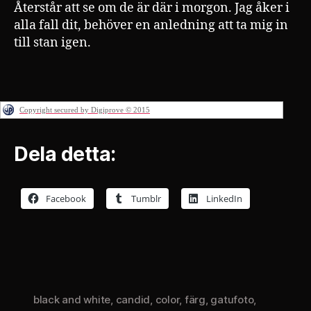
Återstår att se om de är där i morgon. Jag åker i
alla fall dit, behöver en anledning att ta mig in
till stan igen.
Copyright secured by Digiprove © 2015
Dela detta:
Facebook
Tumblr
LinkedIn
black and white
,
candid
,
color
,
färg
,
gatufoto
,