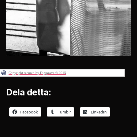
Copyright secured by Digiprove © 2015
Dela detta:
Facebook
Tumblr
LinkedIn