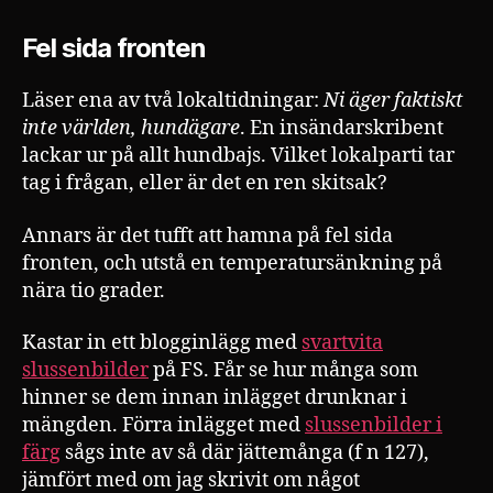
sid
fro
Fel sida fronten
Läser ena av två lokaltidningar:
Ni äger faktiskt
inte världen, hundägare
. En insändarskribent
lackar ur på allt hundbajs. Vilket lokalparti tar
tag i frågan, eller är det en ren skitsak?
Annars är det tufft att hamna på fel sida
fronten, och utstå en temperatursänkning på
nära tio grader.
Kastar in ett blogginlägg med
svartvita
slussenbilder
på FS. Får se hur många som
hinner se dem innan inlägget drunknar i
mängden. Förra inlägget med
slussenbilder i
färg
sågs inte av så där jättemånga (f n 127),
jämfört med om jag skrivit om något