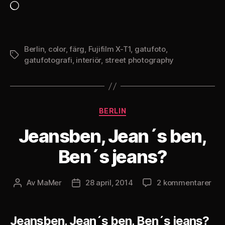
Laddar
in
…
Berlin
,
color
,
färg
,
Fujifilm X-T1
,
gatufoto
,
Etiketter
gatufotografi
,
interiör
,
street photography
Kategorier
BERLIN
Jeansben, Jean´s ben,
Ben´s jeans?
till
Av
MaMer
28 april, 2014
2 kommentarer
Inläggsförfattare
Inläggsdatum
Jea
Jea
´s
Jeansben, Jean´s ben, Ben´s jeans?