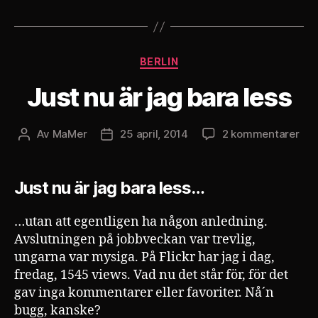
Kategorier
BERLIN
Just nu är jag bara less
till
Av
MaMer
25 april, 2014
2 kommentarer
Inläggsförfattare
Inläggsdatum
Jus
nu
är
Just nu är jag bara less…
jag
bar
…utan att egentligen ha någon anledning.
les
Avslutningen på jobbveckan var trevlig,
ungarna var mysiga. På Flickr har jag i dag,
fredag, 1545 views. Vad nu det står för, för det
gav inga kommentarer eller favoriter. Nå´n
bugg, kanske?