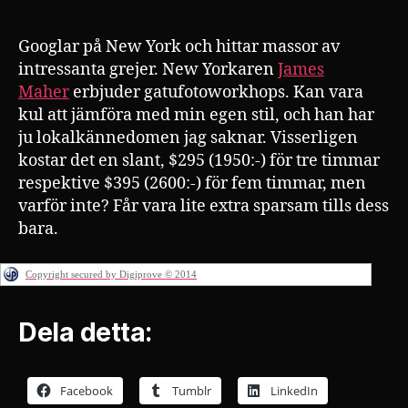
Googlar på New York och hittar massor av
intressanta grejer. New Yorkaren
James
Maher
erbjuder gatufotoworkhops. Kan vara
kul att jämföra med min egen stil, och han har
ju lokalkännedomen jag saknar. Visserligen
kostar det en slant, $295 (1950:-) för tre timmar
respektive $395 (2600:-) för fem timmar, men
varför inte? Får vara lite extra sparsam tills dess
bara.
Copyright secured by Digiprove © 2014
Dela detta:
Facebook
Tumblr
LinkedIn