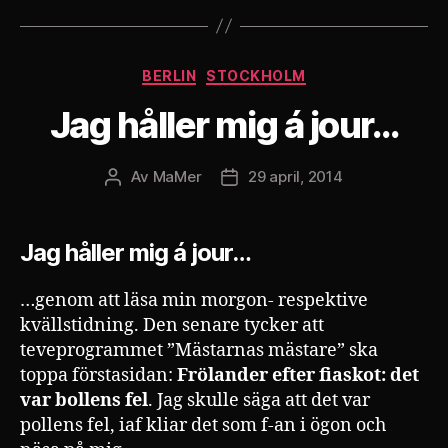
Kategorier
BERLIN
STOCKHOLM
Jag håller mig á jour…
Av
MaMer
29 april, 2014
Inläggsförfattare
Inläggsdatum
Jag håller mig á jour…
…genom att läsa min morgon- respektive
kvällstidning. Den senare tycker att
teveprogrammet ”Mästarnas mästare” ska
toppa förstasidan:
Frölander efter fiaskot: det
var bollens fel
. Jag skulle säga att det var
pollens fel, iaf kliar det som f-an i ögon och