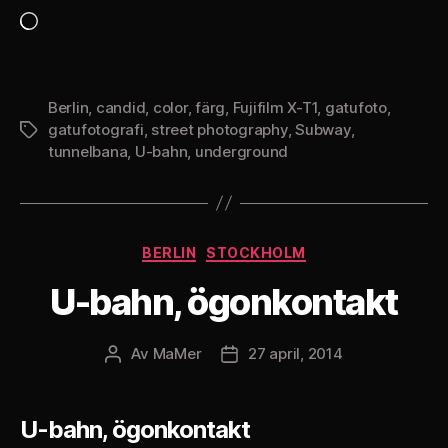
Laddar
in
…
Berlin
,
candid
,
color
,
färg
,
Fujifilm X-T1
,
gatufoto
,
gatufotografi
,
street photography
,
Subway
,
Etiketter
tunnelbana
,
U-bahn
,
underground
Kategorier
BERLIN
STOCKHOLM
U-bahn, ögonkontakt
Av
MaMer
27 april, 2014
Inläggsförfattare
Inläggsdatum
U-bahn, ögonkontakt