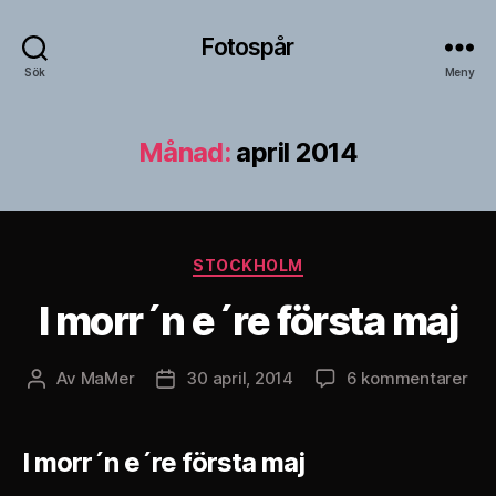
Fotospår
Sök
Meny
Månad:
april 2014
Kategorier
STOCKHOLM
I morr´n e´re första maj
till
Av
MaMer
30 april, 2014
6 kommentarer
Inläggsförfattare
Inläggsdatum
I
mor
´n
I morr´n e´re första maj
e