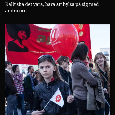
´re
Kallt ska det vara, bara att bylsa på sig med
för
andra ord.
maj