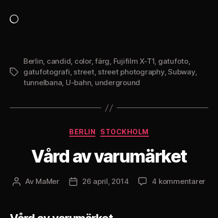
Laddar
in
…
Berlin
,
candid
,
color
,
färg
,
Fujifilm X-T1
,
gatufoto
,
gatufotografi
,
street
,
street photography
,
Subway
,
Etiketter
tunnelbana
,
U-bahn
,
underground
Kategorier
BERLIN
STOCKHOLM
Vård av varumärket
till
Av
MaMer
26 april, 2014
4 kommentarer
Inläggsförfattare
Inläggsdatum
Vår
av
var