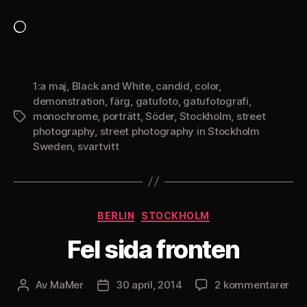
Laddar
in
…
1:a maj
,
Black and White
,
candid
,
color
,
demonstration
,
färg
,
gatufoto
,
gatufotografi
,
monochrome
,
porträtt
,
Söder
,
Stockholm
,
street
Etiketter
photography
,
street photography in Stockholm
Sweden
,
svartvitt
Kategorier
BERLIN
STOCKHOLM
Fel sida fronten
till
Av
MaMer
30 april, 2014
2 kommentarer
Inläggsförfattare
Inläggsdatum
Fel