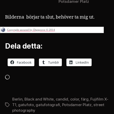
Potsdamer Platz
Bilderna börjar ta slut, behöver ta mig ut.
Copyright secured by Digiprove © 2014
Dela detta:
Facebook
Tumblr
LinkedIn
Laddar
in
…
Berlin
,
Black and White
,
candid
,
color
,
färg
,
Fujifilm X-
T1
,
gatufoto
,
gatufotografi
,
Potsdamer Platz
,
street
Etiketter
photography