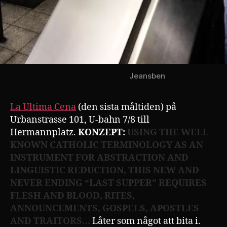
Jeansben
La Ultima Cena
(den sista måltiden) på
Urbanstrasse 101, U-bahn 7/8 till
Hermannplatz.
KONZEPT:
USING THE WELL
KNOWN CATHOLIC TERMINOLOGY AS AN
INSTRUMENT FOR ABSTRACTION AND
LINGUISTIC REDUCTION, THIS NEW AND
NEVER ENDING “LAST SUPPER” REQUIRES
FLESH AND BLOOD, RITES,
ANNOUNCEMENTS, GOSPELS, APOSTLES
AND TRAITORS…
Låter som något att bita i.