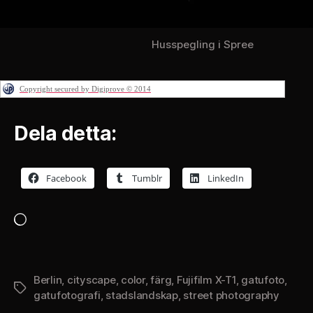
Husspegling i Spree
Copyright secured by Digiprove © 2014
Dela detta:
Facebook
Tumblr
LinkedIn
Laddar
in
…
Berlin
,
cityscape
,
color
,
färg
,
Fujifilm X-T1
,
gatufoto
,
Etiketter
gatufotografi
,
stadslandskap
,
street photography