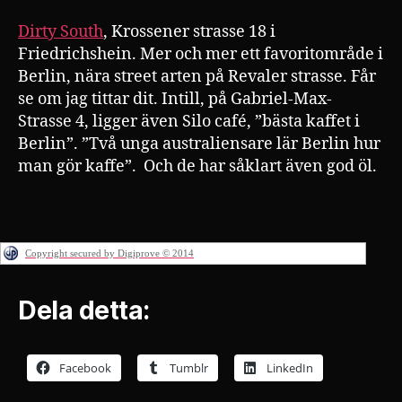
Dirty South
, Krossener strasse 18 i
Friedrichshein. Mer och mer ett favoritområde i
Berlin, nära street arten på Revaler strasse. Får
se om jag tittar dit. Intill, på Gabriel-Max-
Strasse 4, ligger även Silo café, ”bästa kaffet i
Berlin”. ”Två unga australiensare lär Berlin hur
man gör kaffe”. Och de har såklart även god öl.
Copyright secured by Digiprove © 2014
Dela detta:
Facebook
Tumblr
LinkedIn