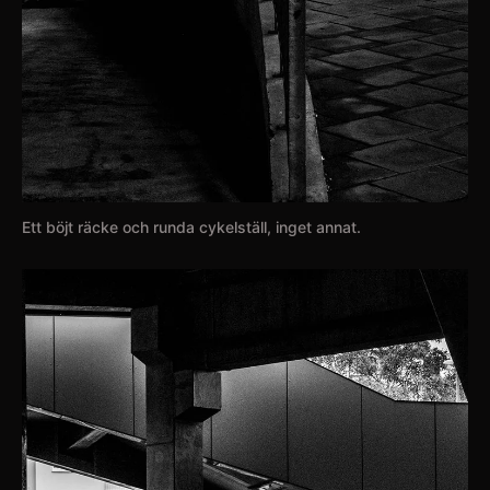
Ett böjt räcke och runda cykelställ, inget annat.