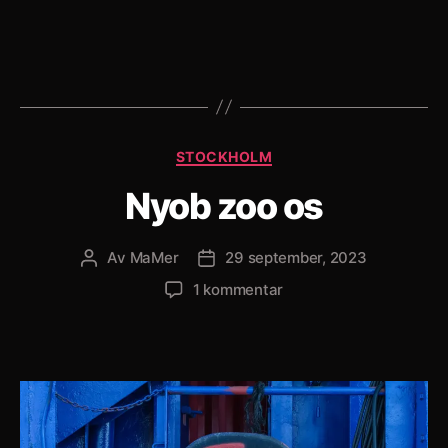
Kategorier
STOCKHOLM
Nyob zoo os
Av
MaMer
29 september, 2023
Inläggsförfattare
Inläggsdatum
till
1 kommentar
Nyob
zoo
os