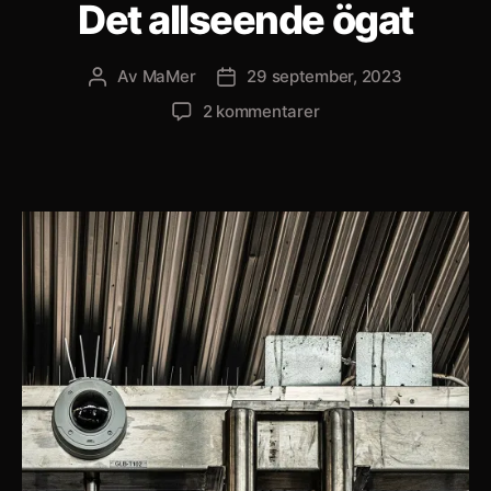
Det allseende ögat
Av
MaMer
29 september, 2023
Inläggsförfattare
Inläggsdatum
till
2 kommentarer
Det
allseende
ögat