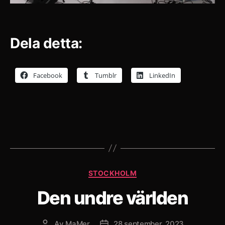
Dela detta:
Facebook
Tumblr
LinkedIn
Kategorier
STOCKHOLM
Den undre världen
Av
MaMer
28 september, 2023
Inläggsförfattare
Inläggsdatum