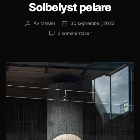
Solbelyst pelare
Av
MaMer
30 september, 2023
Inläggsförfattare
Inläggsdatum
till
2 kommentarer
Solbelyst
pelare