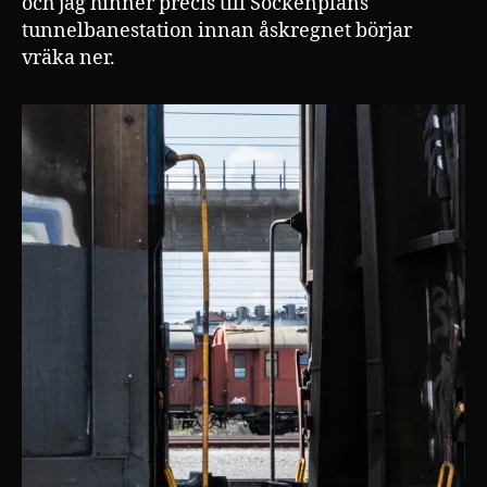
och jag hinner precis till Sockenplans
tunnelbanestation innan åskregnet börjar
vräka ner.