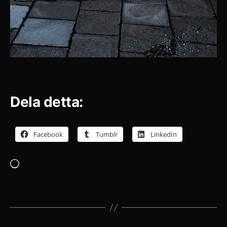
Dela detta:
Facebook
Tumblr
LinkedIn
Laddar
in
…