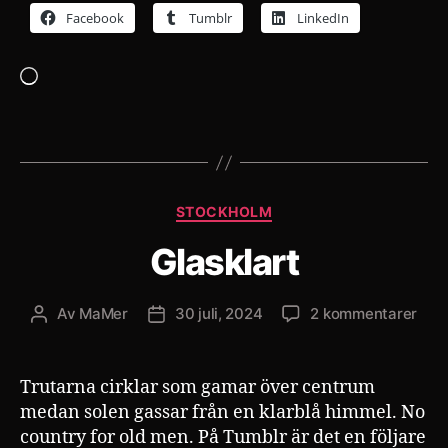
Facebook
Tumblr
LinkedIn
Laddar
in
…
Kategorier
STOCKHOLM
Glasklart
till
Av
MaMer
30 juli, 2024
2 kommentarer
Inläggsförfattare
Inläggsdatum
Glas
Trutarna cirklar som gamar över centrum
medan solen gassar från en klarblå himmel. No
country for old men. På Tumblr är det en följare