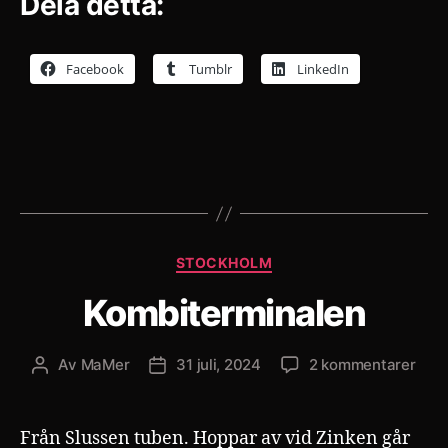
Dela detta:
Facebook
Tumblr
LinkedIn
Kategorier
STOCKHOLM
Kombiterminalen
till
Av
MaMer
31 juli, 2024
2 kommentarer
Inläggsförfattare
Inläggsdatum
Komb
Från Slussen tuben. Hoppar av vid Zinken går