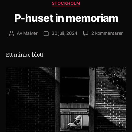
Kategorier
STOCKHOLM
P-huset in memoriam
till
Av
MaMer
30 juli, 2024
2 kommentarer
Inläggsförfattare
Inläggsdatum
P-
huse
in
Ett minne blott.
mem