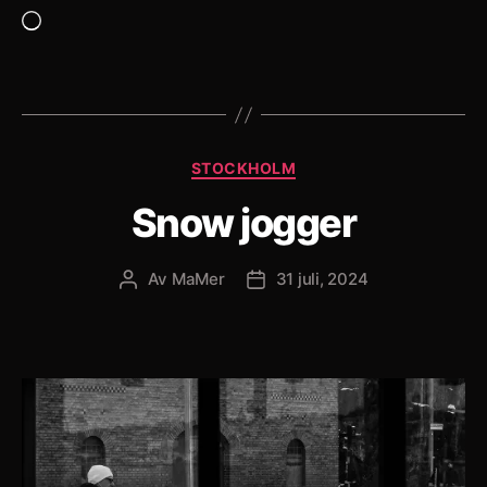
Laddar
in
…
Kategorier
STOCKHOLM
Snow jogger
Av
MaMer
31 juli, 2024
Inläggsförfattare
Inläggsdatum