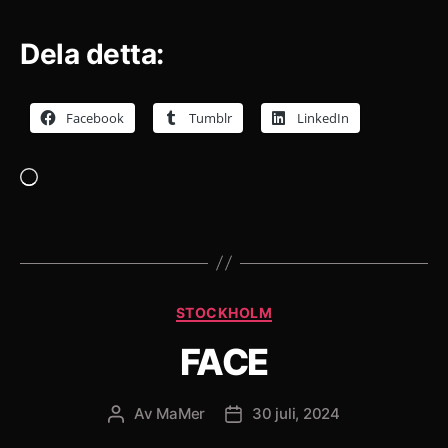
Dela detta:
Facebook
Tumblr
LinkedIn
Laddar
in
…
Kategorier
STOCKHOLM
FACE
Av
MaMer
30 juli, 2024
Inläggsförfattare
Inläggsdatum