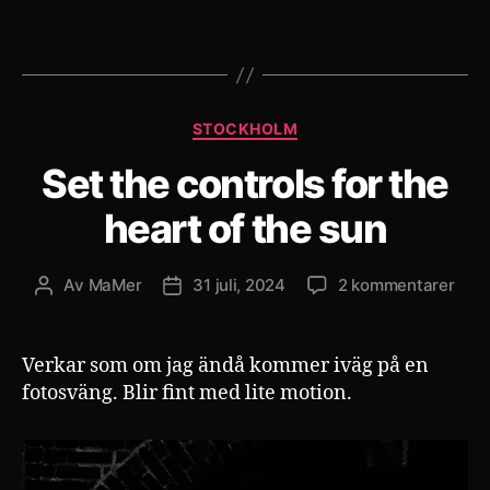
Laddar
in
…
Kategorier
STOCKHOLM
Set the controls for the
heart of the sun
till
Av
MaMer
31 juli, 2024
2 kommentarer
Inläggsförfattare
Inläggsdatum
Set
the
cont
Verkar som om jag ändå kommer iväg på en
for
fotosväng. Blir fint med lite motion.
the
hear
of
the