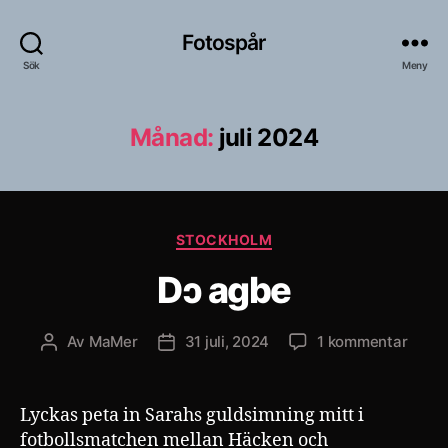
Fotospår
Sök
Meny
Månad:
juli 2024
Kategorier
STOCKHOLM
Dɔ agbe
till
Av
MaMer
31 juli, 2024
1 kommentar
Inläggsförfattare
Inläggsdatum
Dɔ
agbe
Lyckas peta in Sarahs guldsimning mitt i
fotbollsmatchen mellan Häcken och