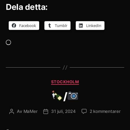
Dela detta:
Facebook
Tumblr
LinkedIn
Laddar
in
…
Kategorier
STOCKHOLM
/
till
Av
MaMer
31 juli, 2024
2 kommentarer
Inläggsförfattare
Inläggsdatum
/