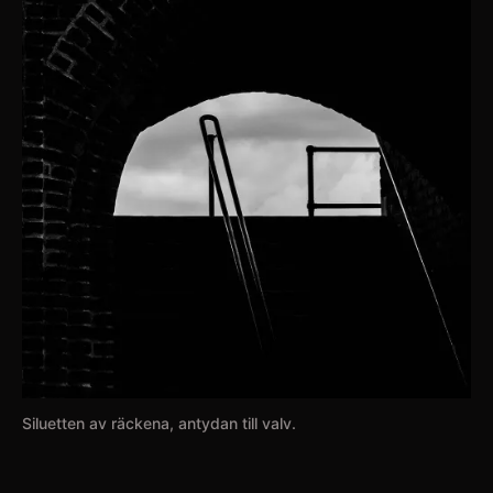
sun
Siluetten av räckena, antydan till valv.