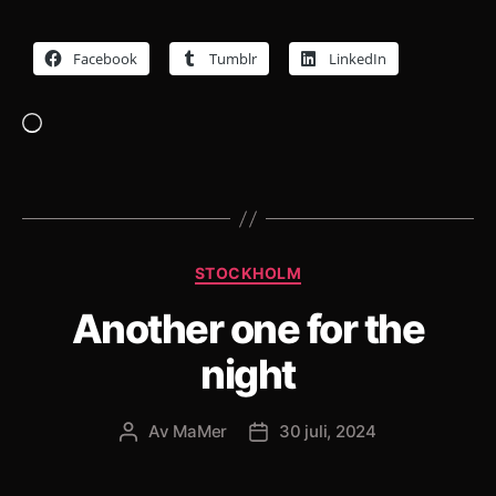
Facebook
Tumblr
LinkedIn
Laddar
in
…
Kategorier
STOCKHOLM
Another one for the
night
Av
MaMer
30 juli, 2024
Inläggsförfattare
Inläggsdatum