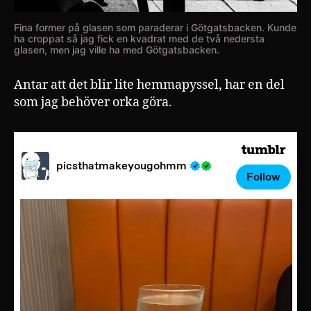
Fina former på glasen som paraderar i Götgatsbacken. Kunde
ha croppat så jag fick en kvadrat med de två nedersta
glasen, men jag ville ha med Götgatsbacken.
Antar att det blir lite hemmapyssel, har en del
som jag behöver orka göra.