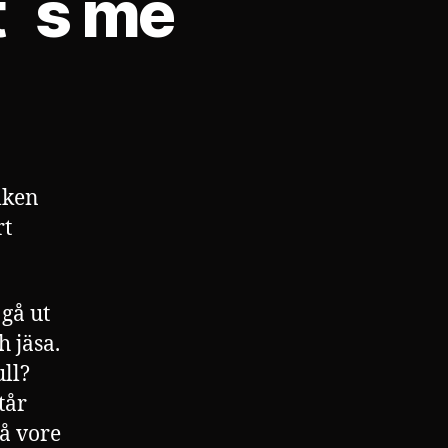
t´s me
lken
rt
 gå ut
h jäsa.
ull?
tår
å vore