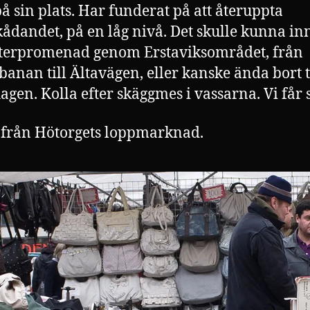
å sin plats. Har funderat på att återuppta
kådandet, på en låg nivå. Det skulle kunna i
terpromenad genom Erstaviksområdet, från
öbanan till Ältavägen, eller kanske ända bort t
agen. Kolla efter skäggmes i vassarna. Vi får s
 från Hötorgets loppmarknad.