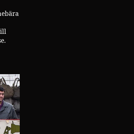
nnebära
ill
e.