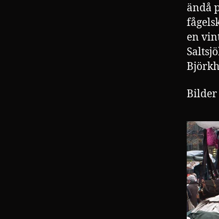
ändå p
fågels
en vin
Saltsj
Björkh
Bilder