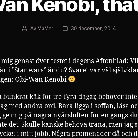
an Kenobi, tha
Av
MaMer
30 december, 2014
Inläggsförfattare
Inläggsdatum
 mig genast över testet i dagens Aftonblad:
Vi
är i ”Star wars” är du? Svaret var väl självkla
ligen: Obi-Wan Kenobi
 bunkrat käk för tre-fyra dagar, behöver inte
tag med andra ord. Bara ligga i soffan, läsa oc
g ge mig på några nyårslöften för en gångs sk
nte det. Skulle kanske behöva träna, men jag s
cket i mitt jobb. Några promenader då och d