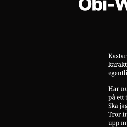
Obi-W
Kastar
karakt
egent
Har nu
på ett 
Ska ja
Tror i
upp my