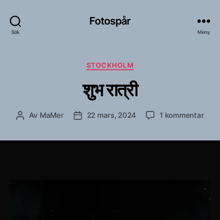
Fotospår
Sök
Meny
Kategorier
STOCKHOLM
शुभ रात्री
till
Av
MaMer
22 mars, 2024
1 kommentar
Inläggsförfattare
Inläggsdatum
शुभ
रात्री