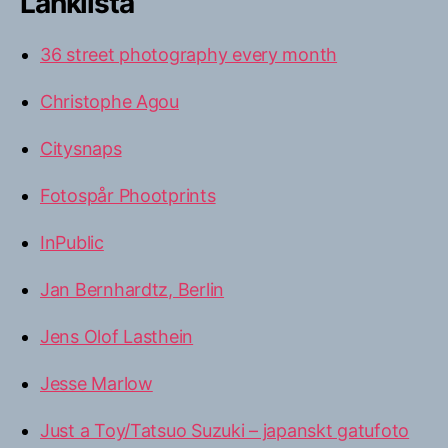
Länklista
36 street photography every month
Christophe Agou
Citysnaps
Fotospår Phootprints
InPublic
Jan Bernhardtz, Berlin
Jens Olof Lasthein
Jesse Marlow
Just a Toy/Tatsuo Suzuki – japanskt gatufoto