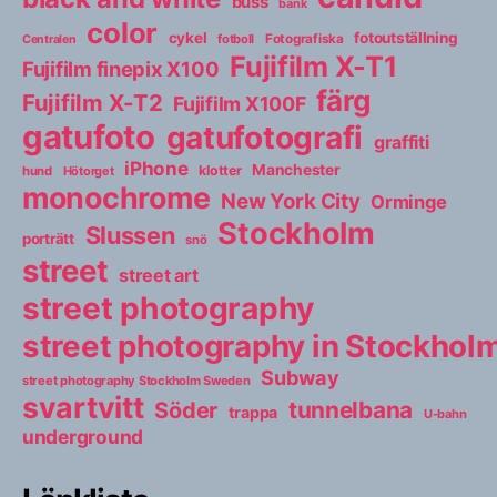
buss
bänk
color
cykel
fotoutställning
fotboll
Fotografiska
Centralen
Fujifilm X-T1
Fujifilm finepix X100
färg
Fujifilm X-T2
Fujifilm X100F
gatufoto
gatufotografi
graffiti
iPhone
Manchester
klotter
hund
Hötorget
monochrome
New York City
Orminge
Stockholm
Slussen
porträtt
snö
street
street art
street photography
street photography in Stockho
Subway
street photography Stockholm Sweden
svartvitt
tunnelbana
Söder
trappa
U-bahn
underground