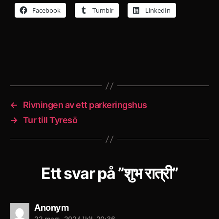
Facebook
Tumblr
LinkedIn
←
Rivningen av ett parkeringshus
→
Tur till Tyresö
Ett svar på ”शुभ रात्री”
säger:
Anonym
22 mars, 2024 \k\l. 20:36