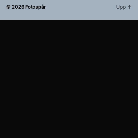
© 2026
Fotospår
Upp
↑