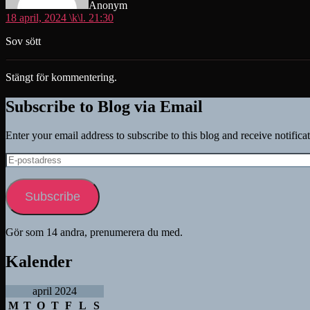
Anonym
18 april, 2024 \k\l. 21:30
Sov sött
Stängt för kommentering.
Subscribe to Blog via Email
Enter your email address to subscribe to this blog and receive notifica
E-
postadress
Subscribe
Gör som 14 andra, prenumerera du med.
Kalender
april 2024
M
T
O
T
F
L
S