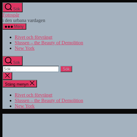
Hoppa
Sök
till
Fotospår
innehåll
i den urbana vardagen
Meny
Rivet och förvrängt
Slussen – the Beauty of Demolition
New York
Sök
Sök
efter:
Stäng
sökningen
Stäng menyn
Rivet och förvrängt
Slussen – the Beauty of Demolition
New York