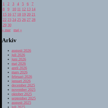
1
2
3
4
5
6
7
8
9
10
11
12
13
14
15
16
17
18
19
20
21
22
23
24
25
26
27
28
29
30
« mar
maj »
Arkiv
augusti 2026
juli 2026
juni 2026
maj 2026
april 2026
mars 2026
februari 2026
januari 2026
december 2025
november 2025
oktober 2025
september 2025
augusti 2025
juli 2025