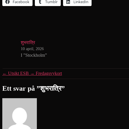
Facebook
Tumblr
LinkedIn
शुभरात्रि
10 april, 2026
I ”Stockholm”
←
Utsikt ESB
→
Fredagsvykort
Ett svar på ”शुभरात्रि”
säger: