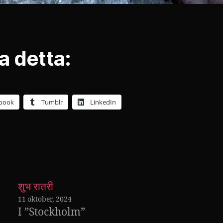
a detta:
book
Tumblr
LinkedIn
शुभ रातरी
11 oktober, 2024
I ”Stockholm”