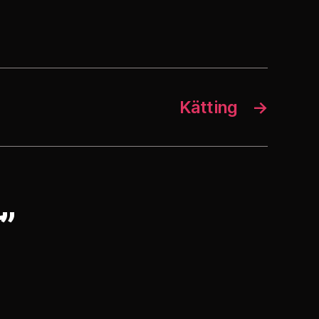
Kätting
→
”