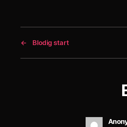
←
Blodig start
Anon