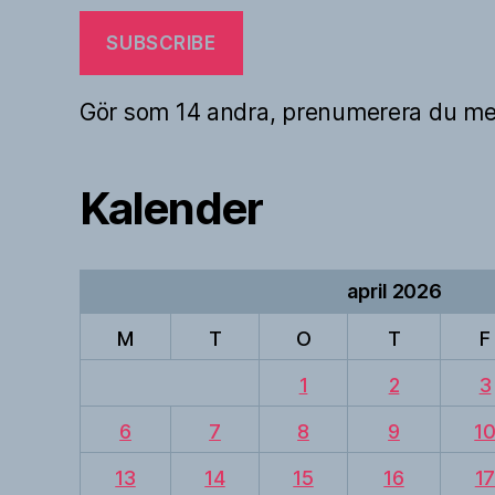
SUBSCRIBE
Gör som 14 andra, prenumerera du me
Kalender
april 2026
M
T
O
T
F
1
2
3
6
7
8
9
1
13
14
15
16
1