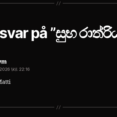
 svar på ”සුභ රාත්රි
säger:
ym
 2026 \k\l. 22:16
Matti