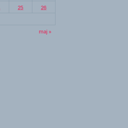
4
25
26
maj »