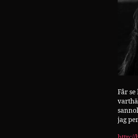
Får se 
varthä
sannol
jag pe
http:/