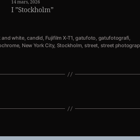
14 mars, 2026
I ”Stockholm”
k and white
,
candid
,
Fujifilm X-T1
,
gatufoto
,
gatufotografi
,
ochrome
,
New York City
,
Stockholm
,
street
,
street photogra