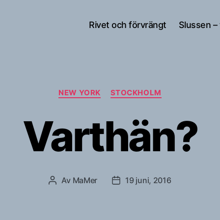
Rivet och förvrängt
Slussen –
Kategorier
NEW YORK
STOCKHOLM
Varthän?
Av
MaMer
19 juni, 2016
Inläggsförfattare
Inläggsdatum