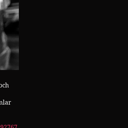
 och
mlar
092767