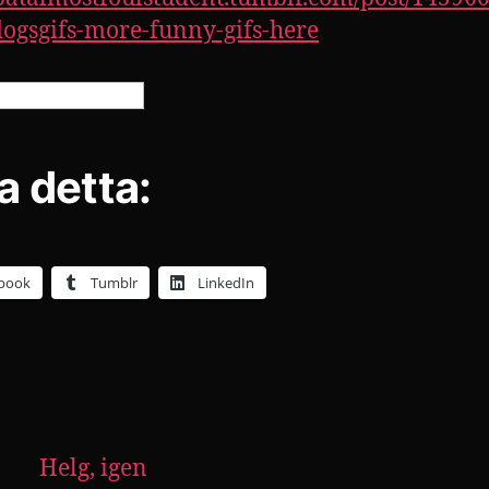
dogsgifs-more-funny-gifs-here
a detta:
book
Tumblr
LinkedIn
Helg, igen