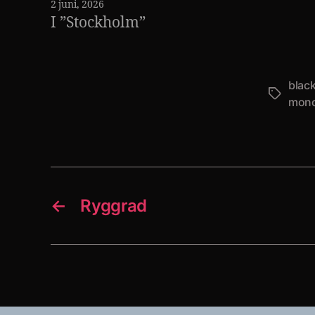
2 juni, 2026
I ”Stockholm”
blac
Etiketter
mon
←
Ryggrad