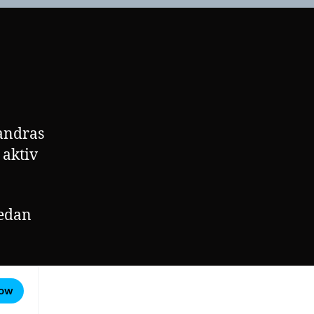
 andras
 aktiv
nedan