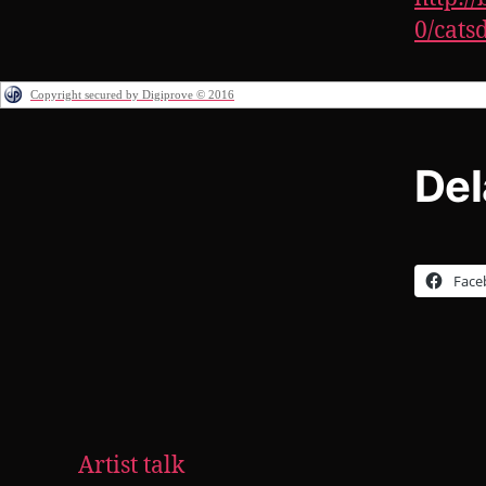
0/cats
Copyright secured by Digiprove © 2016
Del
Face
Artist talk