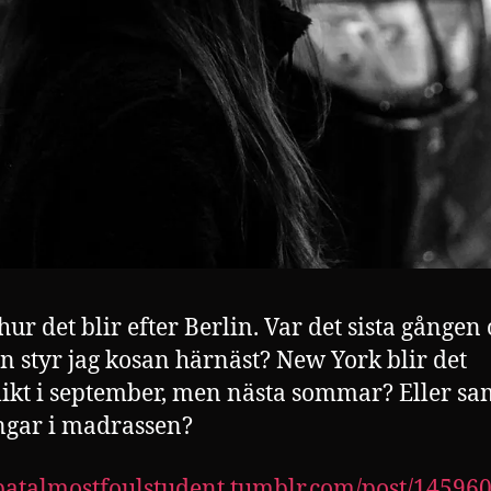
hur det blir efter Berlin. Var det sista gången
n styr jag kosan härnäst? New York blir det
ikt i september, men nästa sommar? Eller sa
ngar i madrassen?
/batalmostfoulstudent.tumblr.com/post/14596