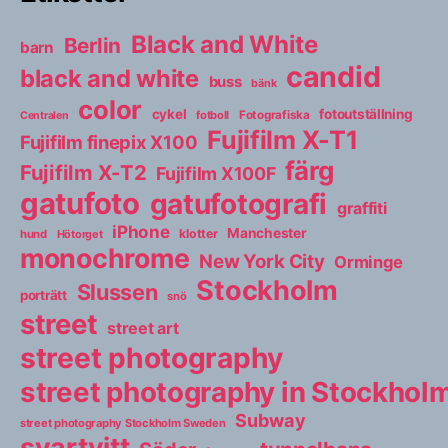
Black and White
Berlin
barn
candid
black and white
buss
bänk
color
cykel
fotoutställning
fotboll
Fotografiska
Centralen
Fujifilm X-T1
Fujifilm finepix X100
färg
Fujifilm X-T2
Fujifilm X100F
gatufoto
gatufotografi
graffiti
iPhone
Manchester
klotter
hund
Hötorget
monochrome
New York City
Orminge
Stockholm
Slussen
porträtt
snö
street
street art
street photography
street photography in Stockho
Subway
street photography Stockholm Sweden
svartvitt