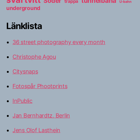
tunnelbana
Söder
trappa
U-bahn
underground
Länklista
36 street photography every month
Christophe Agou
Citysnaps
Fotospår Phootprints
InPublic
Jan Bernhardtz, Berlin
Jens Olof Lasthein