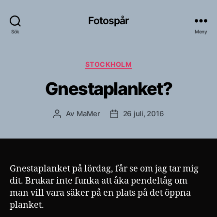
Fotospår
Sök
Meny
Kategorier
STOCKHOLM
Gnestaplanket?
Av
MaMer
26 juli, 2016
Inläggsförfattare
Inläggsdatum
Gnestaplanket på lördag, får se om jag tar mig
dit. Brukar inte funka att åka pendeltåg om
man vill vara säker på en plats på det öppna
planket.