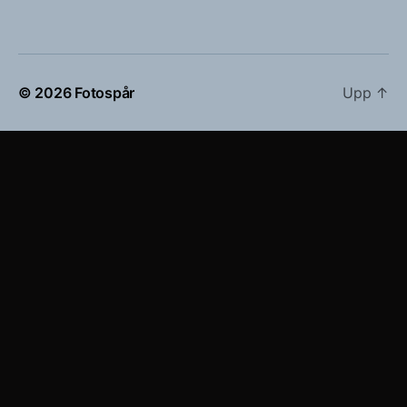
© 2026
Fotospår
Upp
↑