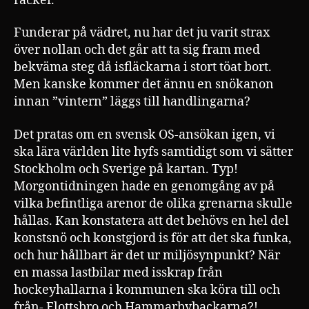
räcker.
Funderar på vädret, nu har det ju varit strax
över nollan och det går att ta sig fram med
bekväma steg då isfläckarna i stort töat bort.
Men kanske kommer det ännu en snökanon
innan ”vintern” läggs till handlingarna?
Det pratas om en svensk OS-ansökan igen, vi
ska lära världen lite hyfs samtidigt som vi sätter
Stockholm och Sverige på kartan. Typ!
Morgontidningen hade en genomgång av på
vilka befintliga arenor de olika grenarna skulle
hållas. Kan konstatera att det behövs en hel del
konstsnö och konstgjord is för att det ska funka,
och hur hållbart är det ur miljösynpunkt? När
en massa lastbilar med isskrap från
hockeyhallarna i kommunen ska köra till och
från- Flottsbro och Hammarbybackarna?!