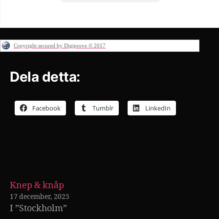
Copyright secured by Digiprove © 2017
Dela detta:
Facebook
Tumblr
LinkedIn
Knep & knåp
17 december, 2025
I ”Stockholm”