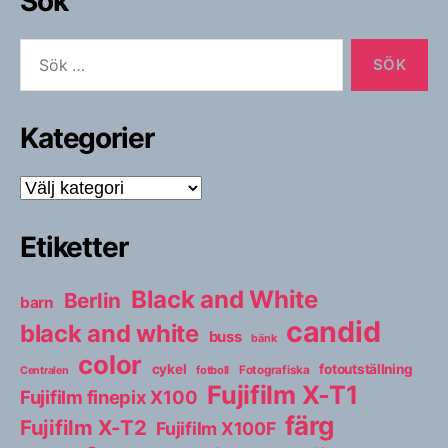
Sök
Sök
efter:
Kategorier
Kategorier
Etiketter
Black and White
Berlin
barn
candid
black and white
buss
bänk
color
cykel
fotoutställning
fotboll
Fotografiska
Centralen
Fujifilm X-T1
Fujifilm finepix X100
färg
Fujifilm X-T2
Fujifilm X100F