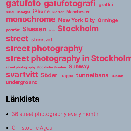
gatufoto
gatufotografi
graffiti
iPhone
Manchester
klotter
hund
Hötorget
monochrome
New York City
Orminge
Stockholm
Slussen
porträtt
snö
street
street art
street photography
street photography in Stockho
Subway
street photography Stockholm Sweden
svartvitt
tunnelbana
Söder
trappa
U-bahn
underground
Länklista
36 street photography every month
Christophe Agou