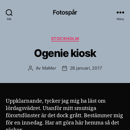
Fotospår
Sök
Meny
Kategorier
STOCKHOLM
Ogenie kiosk
Av
MaMer
28 januari, 2017
Inläggsförfattare
Inläggsdatum
Uppklarnande, tycker jag mig ha läst om
lördagsvädret. Utanför mitt smutsiga
förortsfönster är det dock grått. Bestämmer mig
för en innedag. Har att göra här hemma så det