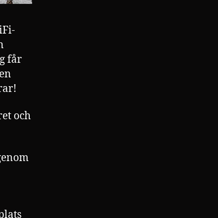
iFi-
n
g får
sen
rar!
ret och
genom
plats