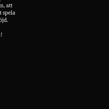
n, att
 spela
öjd.
!