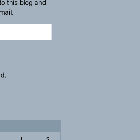
to this blog and
mail.
d.
L
S