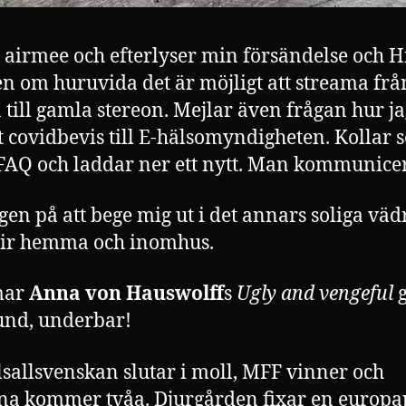
 airmee och efterlyser min försändelse och H
n om huruvida det är möjligt att streama frå
 till gamla stereon. Mejlar även frågan hur ja
tt covidbevis till E-hälsomyndigheten. Kollar 
FAQ och laddar ner ett nytt. Man kommunice
gen på att bege mig ut i det annars soliga väd
lir hemma och inomhus.
mar
Anna von Hauswolff
s
Ugly and vengeful
und, underbar!
lsallsvenskan slutar i moll, MFF vinner och
na kommer tvåa. Djurgården fixar en europa