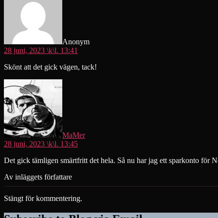
Anonym
28 juni, 2023 \k\l. 13:41
Skönt att det gick vägen, tack!
säger:
MaMer
28 juni, 2023 \k\l. 13:45
Det gick tämligen smärtfritt det hela. Så nu har jag ett sparkonto för
Av inläggets författare
Stängt för kommentering.