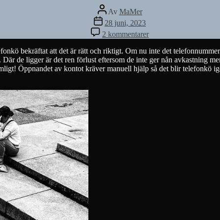
Inläggsförfattare
Av
MaMer
Inläggsdatum
28 juni, 2023
till
2 kommentarer
Bankat
och
efonkö bekräftat att det är rätt och riktigt. Om nu inte det telefonnum
klart
nto. Där de ligger är det ren förlust eftersom de inte ger nån avkastning m
 Rimligt! Öppnandet av kontot kräver manuell hjälp så det blir telefonkö i