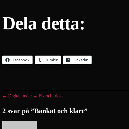
Dela detta:
Facebook
Tumblr
LinkedIn
←
Digitalt möte
→
Fix och tricks
2 svar på ”Bankat och klart”
säger: