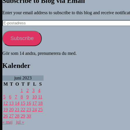
Subscribe to Blog via Email
Enter your email address to subscribe to this blog and receive notifica
E-
postadress
Subscribe
Gör som 14 andra, prenumerera du med.
Kalender
juni 2023
M
T
O
T
F
L
S
1
2
3
4
5
6
7
8
9
10
11
12
13
14
15
16
17
18
19
20
21
22
23
24
25
26
27
28
29
30
« maj
jul »