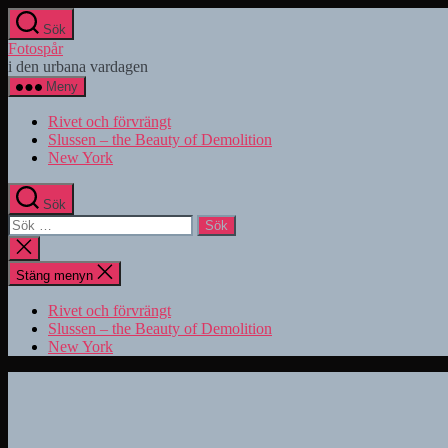
Hoppa
Sök
till
Fotospår
innehåll
i den urbana vardagen
Meny
Rivet och förvrängt
Slussen – the Beauty of Demolition
New York
Sök
Sök
efter:
Stäng
sökningen
Stäng menyn
Rivet och förvrängt
Slussen – the Beauty of Demolition
New York