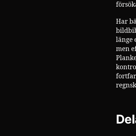
försök
Har bä
bildbi
länge 
men ef
Planke
kontrol
fortfa
regnsk
Del