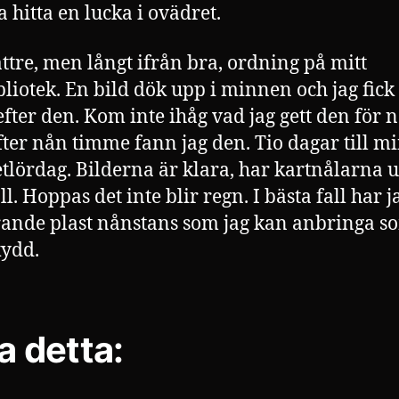
a hitta en lucka i ovädret.
ttre, men långt ifrån bra, ordning på mitt
bliotek. En bild dök upp i minnen och jag fick 
efter den. Kom inte ihåg vad jag gett den för
ter nån timme fann jag den. Tio dagar till m
tlördag. Bilderna är klara, har kartnålarna 
l. Hoppas det inte blir regn. I bästa fall har j
rande plast nånstans som jag kan anbringa s
ydd.
a detta: