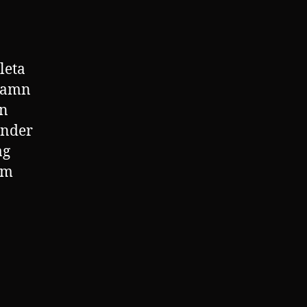
leta
 namn
in
under
ag
om