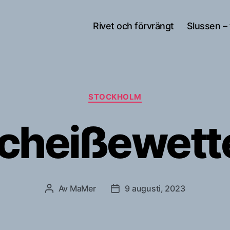
Rivet och förvrängt
Slussen –
Kategorier
STOCKHOLM
cheißewett
Av
MaMer
9 augusti, 2023
Inläggsförfattare
Inläggsdatum