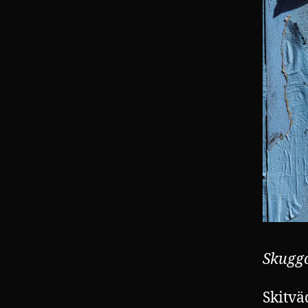
Skuggo
Skitvä