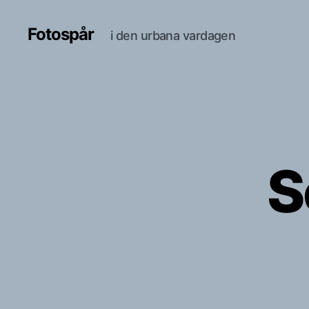
Fotospår
i den urbana vardagen
S