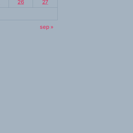
5
26
27
sep »