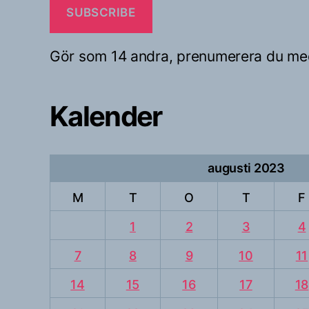
SUBSCRIBE
Gör som 14 andra, prenumerera du me
Kalender
augusti 2023
M
T
O
T
F
1
2
3
4
7
8
9
10
11
14
15
16
17
18