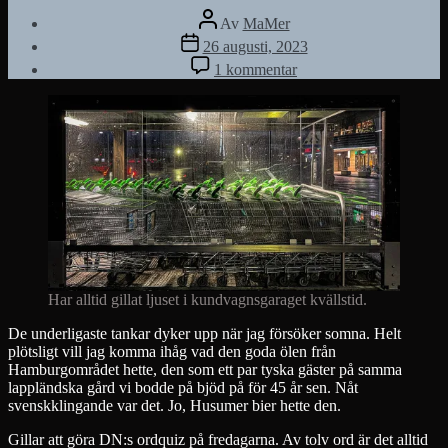
Inläggsförfattare
Av
MaMer
Inläggsdatum
26 augusti, 2023
till
1 kommentar
Kundvagnar
Har alltid gillat ljuset i kundvagnsgaraget kvällstid.
De underligaste tankar dyker upp när jag försöker somna. Helt
plötsligt vill jag komma ihåg vad den goda ölen från
Hamburgområdet hette, den som ett par tyska gäster på samma
lappländska gård vi bodde på bjöd på för 45 år sen. Nåt
svenskklingande var det. Jo, Husumer bier hette den.
Gillar att göra DN:s ordquiz på fredagarna. Av tolv ord är det alltid