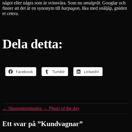
något eller några som är svinsvåra. Som nu s
mulgråt
.
Googlar och
finner att det är en synonym till
harpagon
, lika med snåljåp, gniden
et cetera.
Dela detta:
Facebook
Tumblr
LinkedIn
←
Slussenterminalen
→
Photo of the day
Ett svar på ”Kundvagnar”