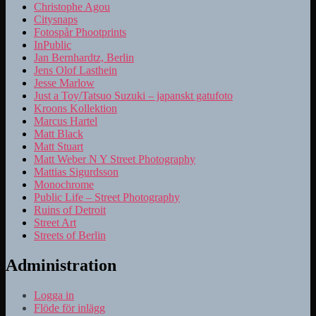
Christophe Agou
Citysnaps
Fotospår Phootprints
InPublic
Jan Bernhardtz, Berlin
Jens Olof Lasthein
Jesse Marlow
Just a Toy/Tatsuo Suzuki – japanskt gatufoto
Kroons Kollektion
Marcus Hartel
Matt Black
Matt Stuart
Matt Weber N Y Street Photography
Mattias Sigurdsson
Monochrome
Public Life – Street Photography
Ruins of Detroit
Street Art
Streets of Berlin
Administration
Logga in
Flöde för inlägg