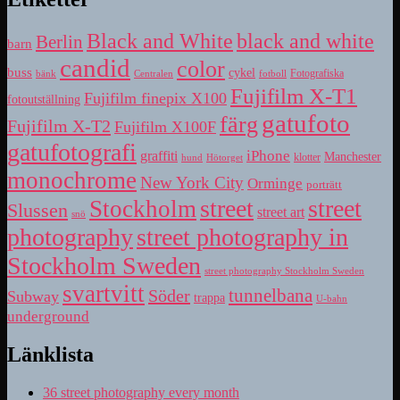
Black and White
black and white
Berlin
barn
candid
color
buss
cykel
bänk
fotboll
Fotografiska
Centralen
Fujifilm X-T1
Fujifilm finepix X100
fotoutställning
gatufoto
färg
Fujifilm X-T2
Fujifilm X100F
gatufotografi
iPhone
graffiti
Manchester
klotter
hund
Hötorget
monochrome
New York City
Orminge
porträtt
street
street
Stockholm
Slussen
street art
snö
photography
street photography in
Stockholm Sweden
street photography Stockholm Sweden
svartvitt
tunnelbana
Söder
Subway
trappa
U-bahn
underground
Länklista
36 street photography every month