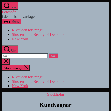
Hoppa
Sök
till
Fotospår
innehåll
i den urbana vardagen
Meny
Rivet och förvrängt
Slussen – the Beauty of Demolition
New York
Sök
Sök
efter:
Stäng
sökningen
Stäng menyn
Rivet och förvrängt
Slussen – the Beauty of Demolition
New York
Kategorier
Stockholm
Kundvagnar