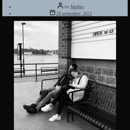
Inläggsförfattare
Av
MaMer
Inläggsdatum
29 september, 2023