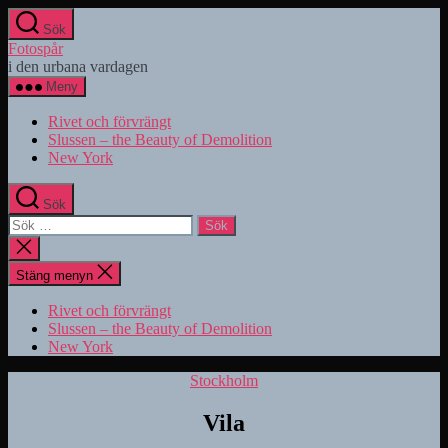
Hoppa
Sök
till
Fotospår
innehåll
i den urbana vardagen
Meny
Rivet och förvrängt
Slussen – the Beauty of Demolition
New York
Sök
Sök
efter:
Stäng
sökningen
Stäng menyn
Rivet och förvrängt
Slussen – the Beauty of Demolition
New York
Kategorier
Stockholm
Vila