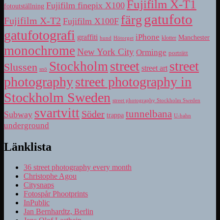
Fujifilm X-T1
Fujifilm finepix X100
fotoutställning
gatufoto
färg
Fujifilm X-T2
Fujifilm X100F
gatufotografi
iPhone
graffiti
Manchester
klotter
hund
Hötorget
monochrome
New York City
Orminge
porträtt
street
street
Stockholm
Slussen
street art
snö
photography
street photography in
Stockholm Sweden
street photography Stockholm Sweden
svartvitt
tunnelbana
Söder
Subway
trappa
U-bahn
underground
Länklista
36 street photography every month
Christophe Agou
Citysnaps
Fotospår Phootprints
InPublic
Jan Bernhardtz, Berlin