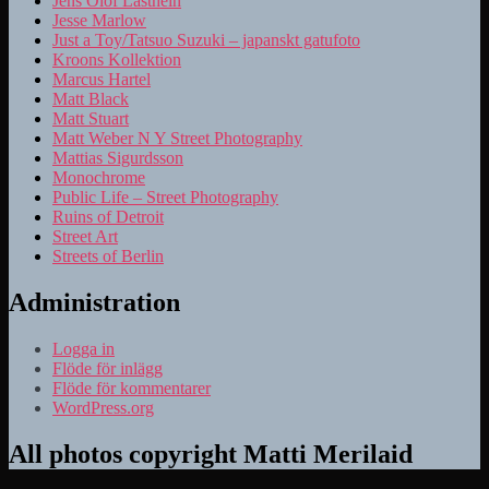
Jens Olof Lasthein
Jesse Marlow
Just a Toy/Tatsuo Suzuki – japanskt gatufoto
Kroons Kollektion
Marcus Hartel
Matt Black
Matt Stuart
Matt Weber N Y Street Photography
Mattias Sigurdsson
Monochrome
Public Life – Street Photography
Ruins of Detroit
Street Art
Streets of Berlin
Administration
Logga in
Flöde för inlägg
Flöde för kommentarer
WordPress.org
All photos copyright Matti Merilaid