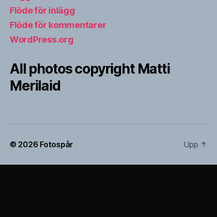
Flöde för inlägg
Flöde för kommentarer
WordPress.org
All photos copyright Matti
Merilaid
© 2026
Fotospår
Upp
↑