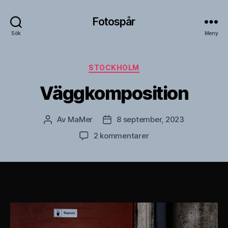
Fotospår
Sök
Meny
Kategorier
STOCKHOLM
Väggkomposition
Av
MaMer
8 september, 2023
Inläggsförfattare
Inläggsdatum
till
2 kommentarer
Väggkomposition