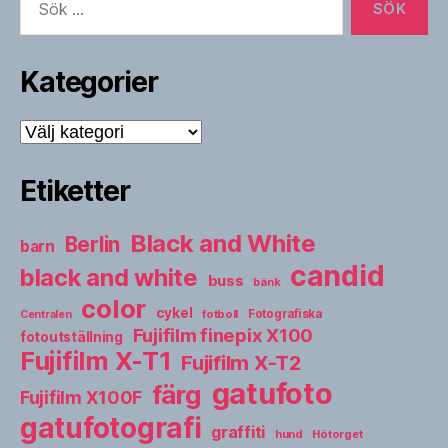
efter:
Kategorier
Kategorier
Etiketter
Black and White
Berlin
barn
candid
black and white
buss
bänk
color
cykel
fotboll
Fotografiska
Centralen
Fujifilm finepix X100
fotoutställning
Fujifilm X-T1
Fujifilm X-T2
gatufoto
färg
Fujifilm X100F
gatufotografi
graffiti
hund
Hötorget