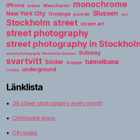
monochrome
iPhone
Manchester
klotter
Slussen
New York City
Orminge
porträtt
snö
street
Stockholm
street art
street photography
street photography in Stockho
Subway
street photography Stockholm Sweden
svartvitt
tunnelbana
Söder
trappa
underground
U-bahn
Länklista
36 street photography every month
Christophe Agou
Citysnaps