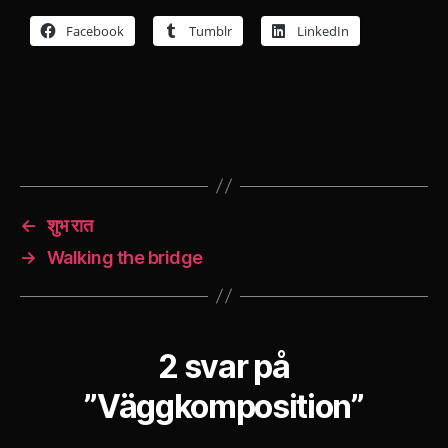
Facebook
Tumblr
LinkedIn
←
शुभ रात
→
Walking the bridge
2 svar på
”Väggkomposition”