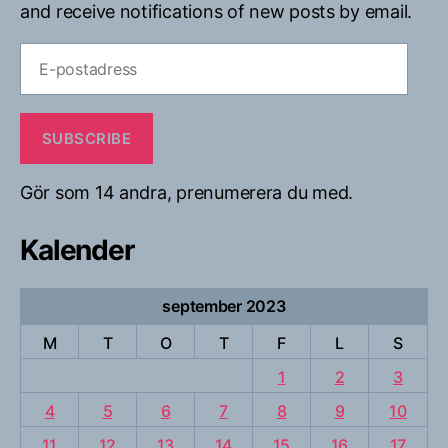
and receive notifications of new posts by email.
E-
postadress
SUBSCRIBE
Gör som 14 andra, prenumerera du med.
Kalender
september 2023
M
T
O
T
F
L
S
1
2
3
4
5
6
7
8
9
10
11
12
13
14
15
16
17