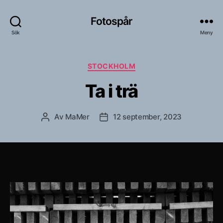
Fotospår
Sök
Meny
Kategorier
STOCKHOLM
Ta i trä
Av
MaMer
12 september, 2023
Inläggsförfattare
Inläggsdatum