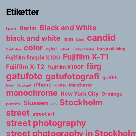
Etiketter
Black and White
Berlin
barn
candid
black and white
buss
bänk
color
cykel
fotoutställning
fotboll
Fotografiska
Centralen
Fujifilm X-T1
Fujifilm finepix X100
färg
Fujifilm X-T2
Fujifilm X100F
gatufoto
gatufotografi
graffiti
iPhone
Manchester
klotter
hund
Hötorget
monochrome
New York City
Orminge
Stockholm
Slussen
porträtt
snö
street
street art
street photography
street photography in Stockho