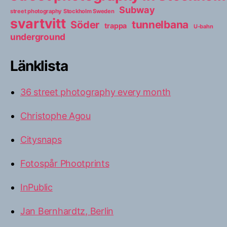
Subway
street photography Stockholm Sweden
svartvitt
tunnelbana
Söder
trappa
U-bahn
underground
Länklista
36 street photography every month
Christophe Agou
Citysnaps
Fotospår Phootprints
InPublic
Jan Bernhardtz, Berlin