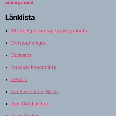
underground
Länklista
36 street photography every month
Christophe Agou
Citysnaps
Fotospår Phootprints
InPublic
Jan Bernhardtz, Berlin
Jens Olof Lasthein
Jesse Marlow