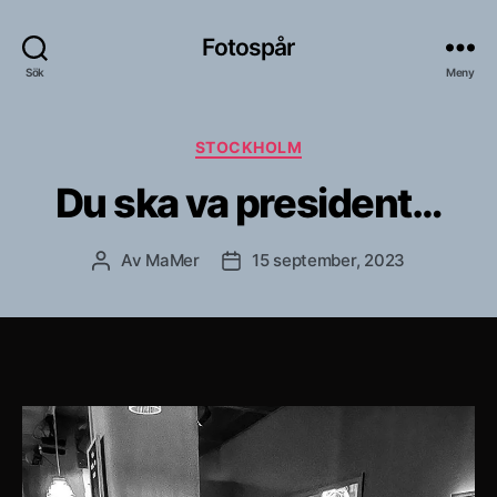
Fotospår
Sök
Meny
Kategorier
STOCKHOLM
Du ska va president…
Av
MaMer
15 september, 2023
Inläggsförfattare
Inläggsdatum