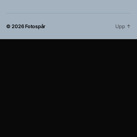
© 2026
Fotospår
Upp
↑