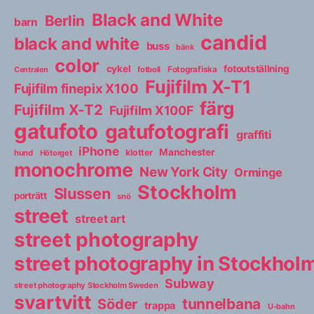
Black and White
Berlin
barn
candid
black and white
buss
bänk
color
cykel
fotoutställning
fotboll
Fotografiska
Centralen
Fujifilm X-T1
Fujifilm finepix X100
färg
Fujifilm X-T2
Fujifilm X100F
gatufoto
gatufotografi
graffiti
iPhone
Manchester
klotter
hund
Hötorget
monochrome
New York City
Orminge
Stockholm
Slussen
porträtt
snö
street
street art
street photography
street photography in Stockho
Subway
street photography Stockholm Sweden
svartvitt
tunnelbana
Söder
trappa
U-bahn