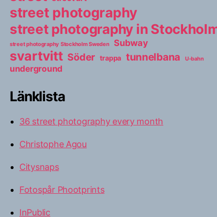
street photography
street photography in Stockho
Subway
street photography Stockholm Sweden
svartvitt
tunnelbana
Söder
trappa
U-bahn
underground
Länklista
36 street photography every month
Christophe Agou
Citysnaps
Fotospår Phootprints
InPublic