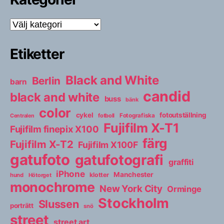
Kategorier
Etiketter
Black and White
Berlin
barn
candid
black and white
buss
bänk
color
cykel
fotoutställning
fotboll
Fotografiska
Centralen
Fujifilm X-T1
Fujifilm finepix X100
färg
Fujifilm X-T2
Fujifilm X100F
gatufoto
gatufotografi
graffiti
iPhone
Manchester
klotter
hund
Hötorget
monochrome
New York City
Orminge
Stockholm
Slussen
porträtt
snö
street
street art