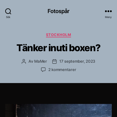
Fotospår
Sök
Meny
Kategorier
STOCKHOLM
Tänker inuti boxen?
Av
MaMer
17 september, 2023
Inläggsförfattare
Inläggsdatum
till
2 kommentarer
Tänker
inuti
boxen?