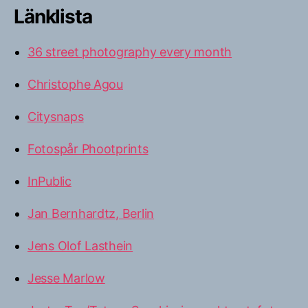
Länklista
36 street photography every month
Christophe Agou
Citysnaps
Fotospår Phootprints
InPublic
Jan Bernhardtz, Berlin
Jens Olof Lasthein
Jesse Marlow