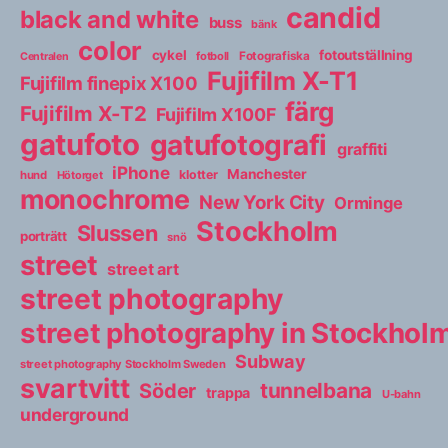
candid
black and white
buss
bänk
color
cykel
fotoutställning
fotboll
Fotografiska
Centralen
Fujifilm X-T1
Fujifilm finepix X100
färg
Fujifilm X-T2
Fujifilm X100F
gatufoto
gatufotografi
graffiti
iPhone
Manchester
klotter
hund
Hötorget
monochrome
New York City
Orminge
Stockholm
Slussen
porträtt
snö
street
street art
street photography
street photography in Stockho
Subway
street photography Stockholm Sweden
svartvitt
tunnelbana
Söder
trappa
U-bahn
underground