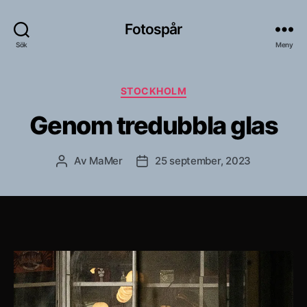
Fotospår
Sök
Meny
Kategorier
STOCKHOLM
Genom tredubbla glas
Av
MaMer
25 september, 2023
Inläggsförfattare
Inläggsdatum