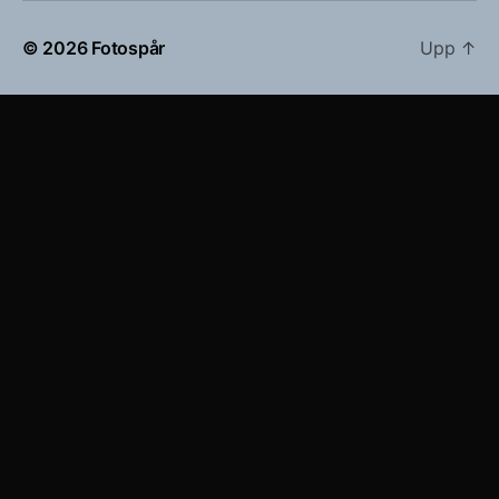
© 2026
Fotospår
Upp
↑