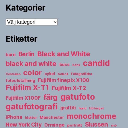
Kategorier
Kategorier
Etiketter
Black and White
Berlin
barn
candid
black and white
buss
bänk
color
cykel
fotboll
Fotografiska
Centralen
Fujifilm finepix X100
fotoutställning
Fujifilm X-T1
Fujifilm X-T2
gatufoto
färg
Fujifilm X100F
gatufotografi
graffiti
hund
Hötorget
monochrome
iPhone
Manchester
klotter
Slussen
New York City
Orminge
porträtt
snö