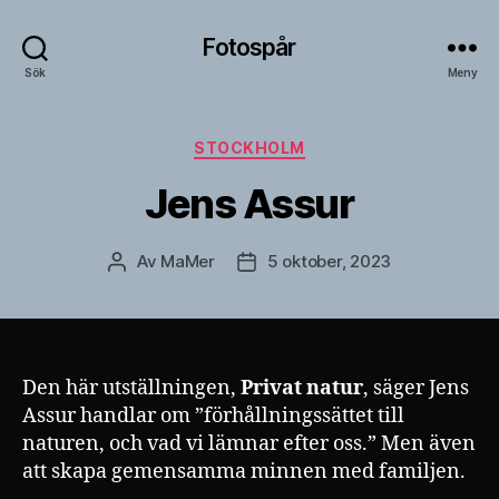
Fotospår
Sök
Meny
Kategorier
STOCKHOLM
Jens Assur
Av
MaMer
5 oktober, 2023
Inläggsförfattare
Inläggsdatum
Den här utställningen,
Privat natur
, säger Jens
Assur handlar om ”förhållningssättet till
naturen, och vad vi lämnar efter oss.” Men även
att skapa gemensamma minnen med familjen.