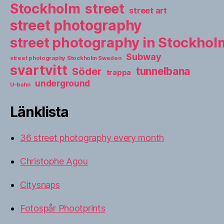
street
Stockholm
street art
street photography
street photography in Stockho
Subway
street photography Stockholm Sweden
svartvitt
tunnelbana
Söder
trappa
underground
U-bahn
Länklista
36 street photography every month
Christophe Agou
Citysnaps
Fotospår Phootprints