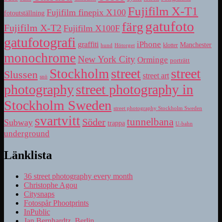
Fujifilm X-T1
Fujifilm finepix X100
fotoutställning
gatufoto
färg
Fujifilm X-T2
Fujifilm X100F
gatufotografi
iPhone
graffiti
Manchester
klotter
hund
Hötorget
monochrome
New York City
Orminge
porträtt
street
street
Stockholm
Slussen
street art
snö
photography
street photography in
Stockholm Sweden
street photography Stockholm Sweden
svartvitt
tunnelbana
Söder
Subway
trappa
U-bahn
underground
Länklista
36 street photography every month
Christophe Agou
Citysnaps
Fotospår Phootprints
InPublic
Jan Bernhardtz, Berlin