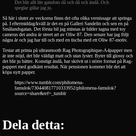
Det blir allt lite gatufoto då och då och ändå. Och
speglar gillar jag ju.
Så här i slutet av veckorna finns det ofta olika vernissage att springa
på. I eftermiddag/kväll är det en på Galleri Sandelin och sen en på
Smålandsgatan. Det första bil jag minnas är bilder tagna med toy
cameras det andra är street art av Oliw 87. Den senare har jag följt
några år och jag har till och med en tischa med ett Oliw 87-motiv.
Testar att printa på ultrasmooth Rag Photographique-A4papper men
är inte nöjd, det blir väldigt matt och utan lyster. Byter till glossy och
det blir ju bättre. Konstigt ändå, har skrivit ut i större format på Rag-
pappret med godkänt resultat. När pensionen kommer blir det att
köpa nytt papper.
https://www.tumblr.com/philomena-
famulok/730440817710333952/philomena-famulok?
source=share&ref=_tumblr
Dela detta: