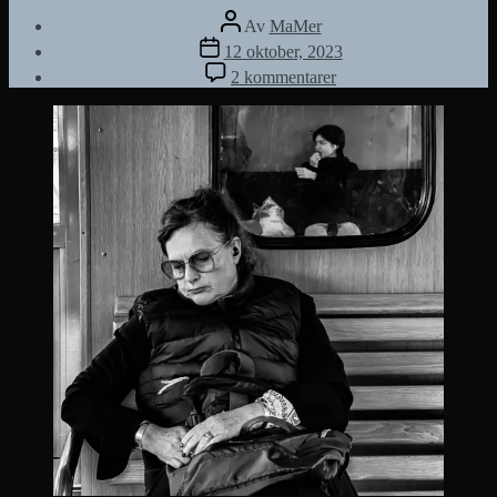
Inläggsförfattare
Av
MaMer
Inläggsdatum
12 oktober, 2023
till
2 kommentarer
Vernissagetorsdag