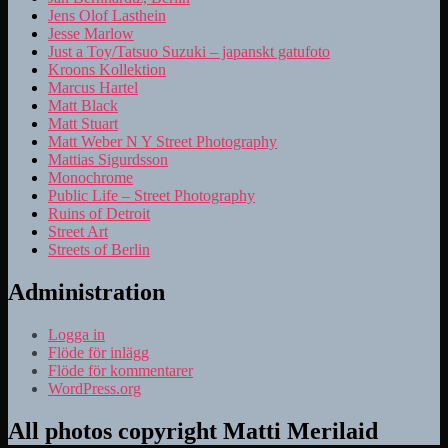
Jens Olof Lasthein
Jesse Marlow
Just a Toy/Tatsuo Suzuki – japanskt gatufoto
Kroons Kollektion
Marcus Hartel
Matt Black
Matt Stuart
Matt Weber N Y Street Photography
Mattias Sigurdsson
Monochrome
Public Life – Street Photography
Ruins of Detroit
Street Art
Streets of Berlin
Administration
Logga in
Flöde för inlägg
Flöde för kommentarer
WordPress.org
All photos copyright Matti Merilaid