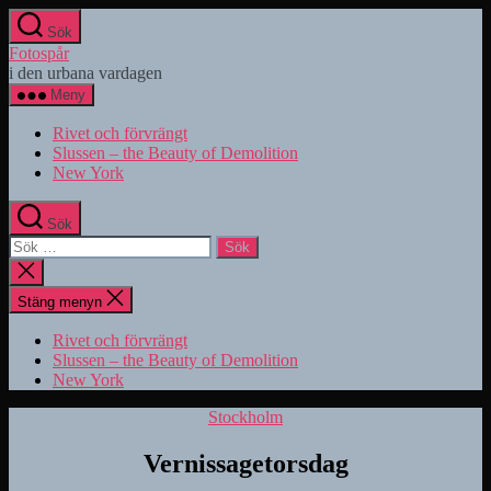
Hoppa
Sök
till
Fotospår
innehåll
i den urbana vardagen
Meny
Rivet och förvrängt
Slussen – the Beauty of Demolition
New York
Sök
Sök
efter:
Stäng
sökningen
Stäng menyn
Rivet och förvrängt
Slussen – the Beauty of Demolition
New York
Kategorier
Stockholm
Vernissagetorsdag