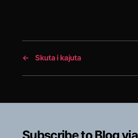
←
Skuta i kajuta
Subscribe to Blog via