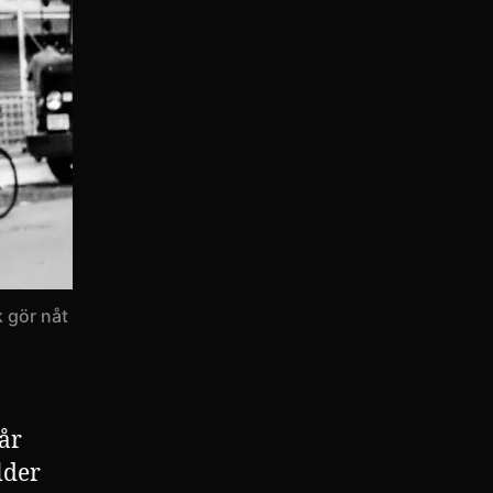
k gör nåt
år
lder