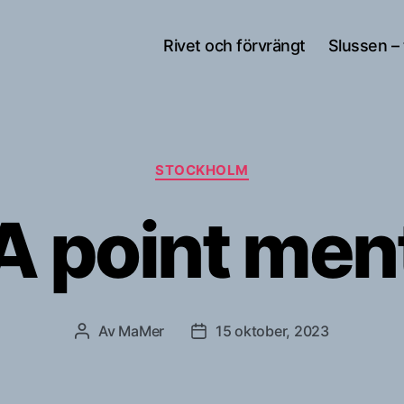
Rivet och förvrängt
Slussen –
Kategorier
STOCKHOLM
A point men
Av
MaMer
15 oktober, 2023
Inläggsförfattare
Inläggsdatum