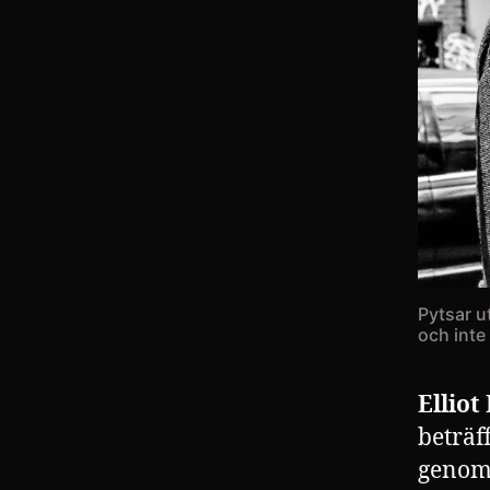
Pytsar u
och inte 
Elliot
beträf
genoms