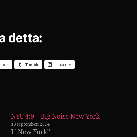
a detta:
book
Tumblr
LinkedIn
NYC 4:9 – Big Noise New York
13 september, 2014
I ”New York”