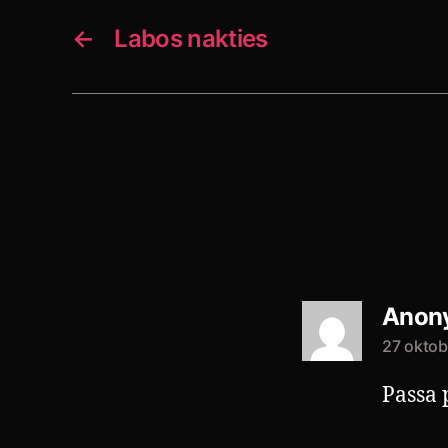
←
Labos nakties
Anon
27 oktobe
Passa 