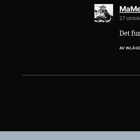
MaMe
27 oktobe
Det fu
AV INLÄG