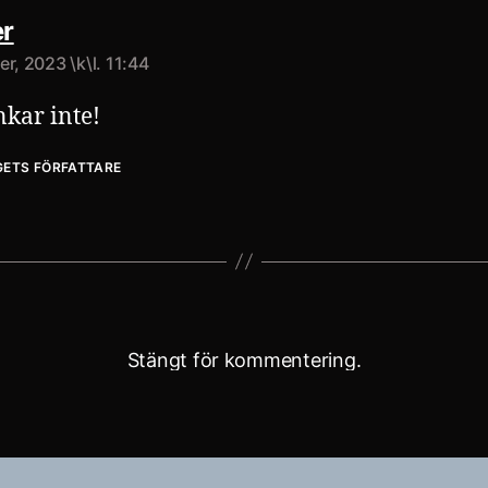
säger:
r
r, 2023 \k\l. 11:44
nkar inte!
GETS FÖRFATTARE
Stängt för kommentering.