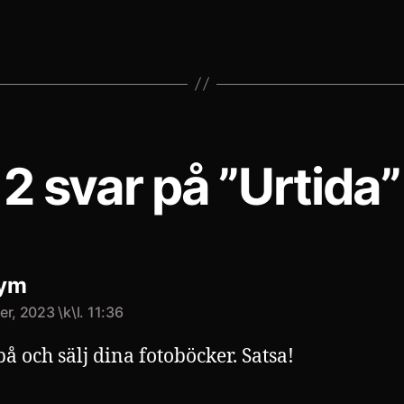
2 svar på ”Urtida”
säger:
ym
r, 2023 \k\l. 11:36
på och sälj dina fotoböcker. Satsa!