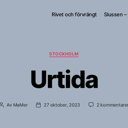
Rivet och förvrängt
Slussen –
Kategorier
STOCKHOLM
Urtida
Av
MaMer
27 oktober, 2023
2 kommentare
Inläggsförfattare
Inläggsdatum