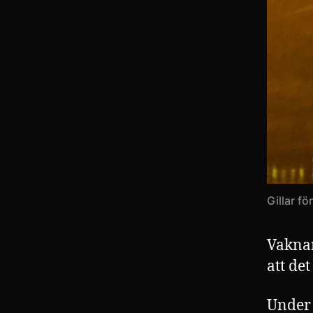
Gillar f
Vaknar
att det
Under 