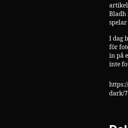
artike
Bladh 
spelar
I dag b
för fot
in på 
inte fo
https:
dark/