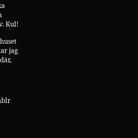
ka
h
v. Kul!
rhuset
tar jag
där,
blr