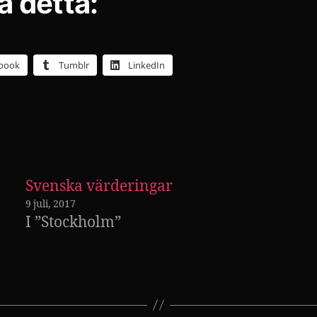
a detta:
book
Tumblr
LinkedIn
Svenska värderingar
9 juli, 2017
I ”Stockholm”