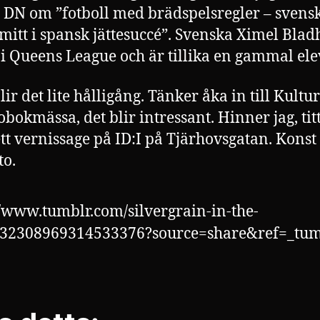
l DN om ”fotboll med brädspelsregler – svens
mitt i spansk jättesuccé”. Svenska Ximel Blad
 i Queens League och är tillika en gammal ele
lir det lite hålligång. Tänker åka in till Kultu
obokmässa, det blir intressant. Hinner jag, tit
ett vernissage på ID:I på Tjärhovsgatan. Konst 
to.
//www.tumblr.com/silvergrain-in-the-
732308969314533376?source=share&ref=_tum