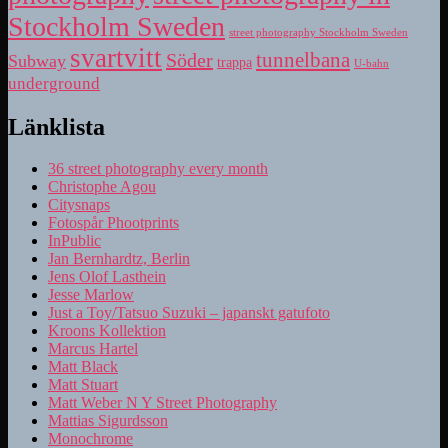
Stockholm Sweden
street photography Stockholm Sweden
svartvitt
tunnelbana
Söder
Subway
trappa
U-bahn
underground
Länklista
36 street photography every month
Christophe Agou
Citysnaps
Fotospår Phootprints
InPublic
Jan Bernhardtz, Berlin
Jens Olof Lasthein
Jesse Marlow
Just a Toy/Tatsuo Suzuki – japanskt gatufoto
Kroons Kollektion
Marcus Hartel
Matt Black
Matt Stuart
Matt Weber N Y Street Photography
Mattias Sigurdsson
Monochrome