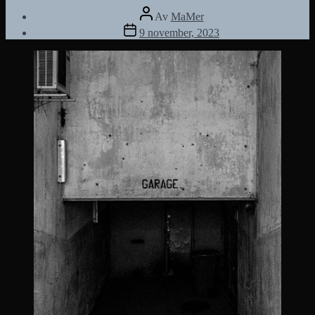
Inläggsförfattare
Av
MaMer
Inläggsdatum
9 november, 2023