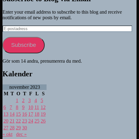
Enter your email address to subscribe to this blog and receive
notifications of new posts by email.
E-
postadress
Subscribe
Gör som 14 andra, prenumerera du med.
Kalender
november 2023
M
T
O
T
F
L
S
1
2
3
4
5
6
7
8
9
10
11
12
13
14
15
16
17
18
19
20
21
22
23
24
25
26
27
28
29
30
« okt
dec »