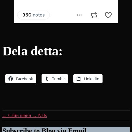
Dela detta:
Facebook
Tumblr
LinkedIn
←
Сайн шөнө
→
Nafs
Subscribe to Blog via Email