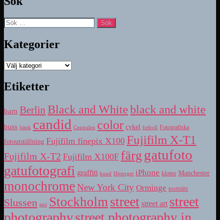
Sök
Sök
efter:
Kategorier
Kategorier
Etiketter
Black and White
black and white
Berlin
barn
candid
color
buss
cykel
bänk
fotboll
Fotografiska
Centralen
Fujifilm X-T1
Fujifilm finepix X100
fotoutställning
gatufoto
färg
Fujifilm X-T2
Fujifilm X100F
gatufotografi
iPhone
graffiti
Manchester
klotter
hund
Hötorget
monochrome
New York City
Orminge
porträtt
street
street
Stockholm
Slussen
street art
snö
photography
street photography in