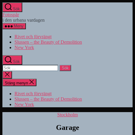
Hoppa
Sök
till
Fotospår
innehåll
i den urbana vardagen
Meny
Rivet och förvrängt
Slussen – the Beauty of Demolition
New York
Sök
Sök
efter:
Stäng
sökningen
Stäng menyn
Rivet och förvrängt
Slussen – the Beauty of Demolition
New York
Kategorier
Stockholm
Garage