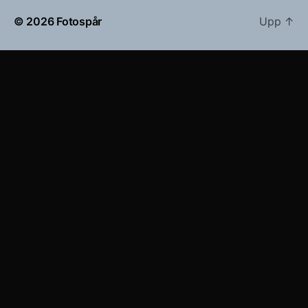
© 2026
Fotospår
Upp
↑