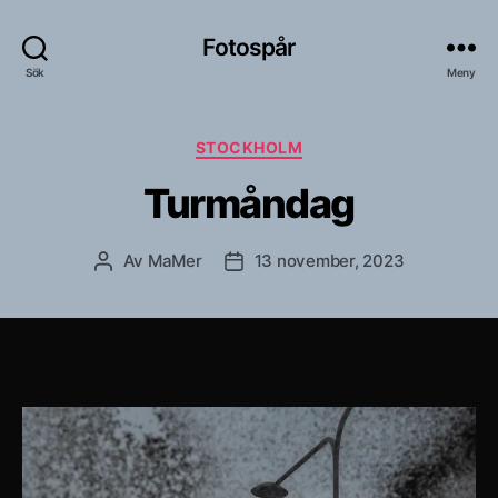
Fotospår
Sök
Meny
Kategorier
STOCKHOLM
Turmåndag
Av
MaMer
13 november, 2023
Inläggsförfattare
Inläggsdatum