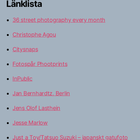
Länklista
36 street photography every month
Christophe Agou
Citysnaps
Fotospår Phootprints
InPublic
Jan Bernhardtz, Berlin
Jens Olof Lasthein
Jesse Marlow
Just a Toy/Tatsuo Suzuki – japanskt gatufoto