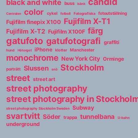
candid
black and white
buss
bänk
color
cykel
fotoutställning
fotboll
Fotografiska
Centralen
Fujifilm X-T1
Fujifilm finepix X100
färg
Fujifilm X-T2
Fujifilm X100F
gatufoto
gatufotografi
graffiti
iPhone
Manchester
klotter
hund
Hötorget
monochrome
New York City
Orminge
Stockholm
Slussen
porträtt
snö
street
street art
street photography
street photography in Stockho
Subway
street photography Stockholm Sweden
svartvitt
tunnelbana
Söder
trappa
U-bahn
underground