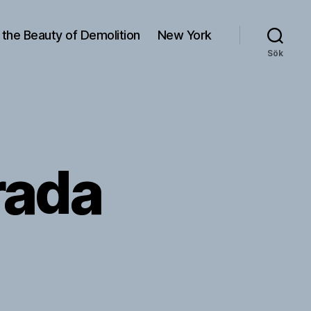
 the Beauty of Demolition
New York
Sök
rada
ill
Persona
con
strada