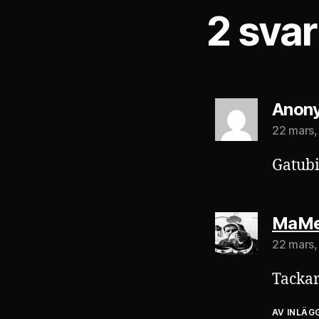
2 svar
Anon
22 mars, 
Gatubi
MaMe
22 mars, 
Tackar
AV INLÄG