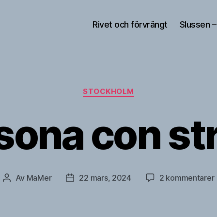
Rivet och förvrängt
Slussen –
Kategorier
STOCKHOLM
sona con st
t
Av
MaMer
22 mars, 2024
2 kommentarer
Inläggsförfattare
Inläggsdatum