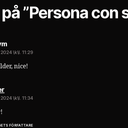
 på ”Persona con 
säger:
ym
2024 \k\l. 11:29
lder, nice!
säger:
r
2024 \k\l. 11:34
!
GETS FÖRFATTARE