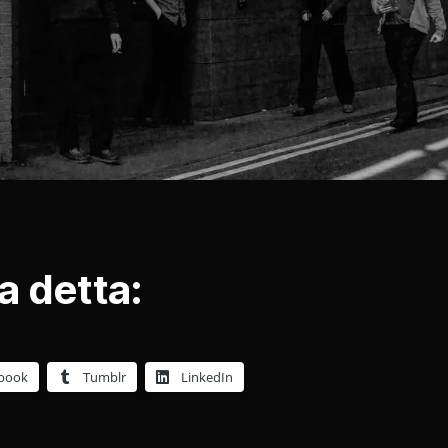
a detta:
book
Tumblr
LinkedIn