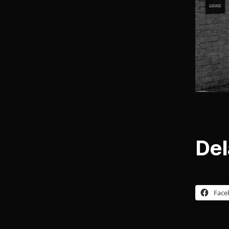
Del
Face