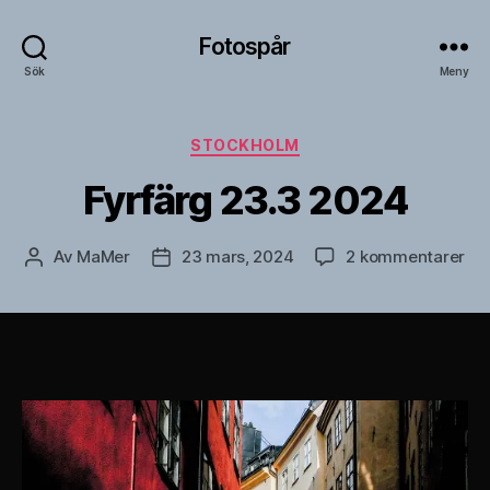
Fotospår
Sök
Meny
Kategorier
STOCKHOLM
Fyrfärg 23.3 2024
till
Av
MaMer
23 mars, 2024
2 kommentarer
Inläggsförfattare
Inläggsdatum
Fyr
23
20