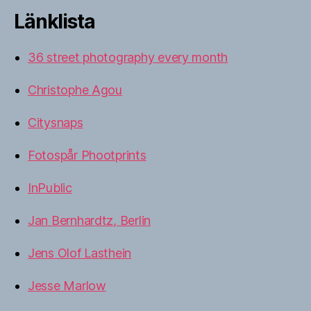
Länklista
36 street photography every month
Christophe Agou
Citysnaps
Fotospår Phootprints
InPublic
Jan Bernhardtz, Berlin
Jens Olof Lasthein
Jesse Marlow