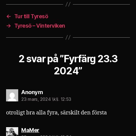
←
Tur till Tyresö
→
Tyresö – Vinterviken
2 svar på ”Fyrfärg 23.3
2024”
säger:
Anonym
23 mars, 2024 \k\l. 12:53
otroligt bra alla fyra, särskilt den första
säger:
MaMer