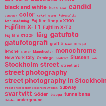
candid
black and white
buss
bänk
color
cykel
fotboll
Fotografiska
Centralen
Fujifilm finepix X100
fotoutställning
Fujifilm X-T1
Fujifilm X-T2
gatufoto
färg
Fujifilm X100F
gatufotografi
graffiti
hund
Hötorget
monochrome
iPhone
Manchester
klotter
Slussen
New York City
Orminge
porträtt
snö
street
Stockholm
street art
street photography
street photography in Stockho
Subway
street photography Stockholm Sweden
svartvitt
tunnelbana
Söder
trappa
underground
U-bahn