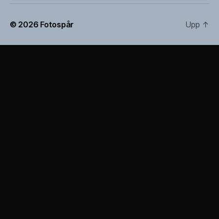
© 2026
Fotospår
Upp
↑