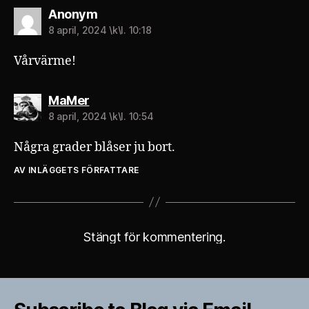
säger:
Anonym
8 april, 2024 \k\l. 10:18
Vårvärme!
säger:
MaMer
8 april, 2024 \k\l. 10:54
Några grader blåser ju bort.
AV INLÄGGETS FÖRFATTARE
Stängt för kommentering.