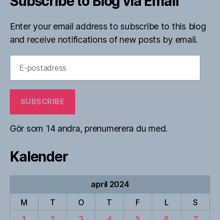
Subscribe to Blog via Email
Enter your email address to subscribe to this blog
and receive notifications of new posts by email.
E-
postadress
SUBSCRIBE
Gör som 14 andra, prenumerera du med.
Kalender
april 2024
M
T
O
T
F
L
S
1
2
3
4
5
6
7