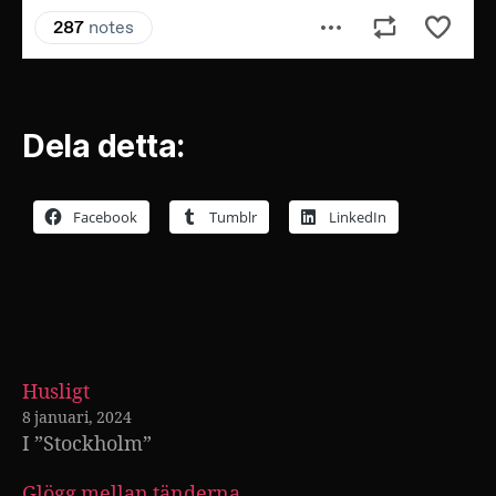
Dela detta:
Facebook
Tumblr
LinkedIn
Husligt
8 januari, 2024
I ”Stockholm”
Glögg mellan tänderna