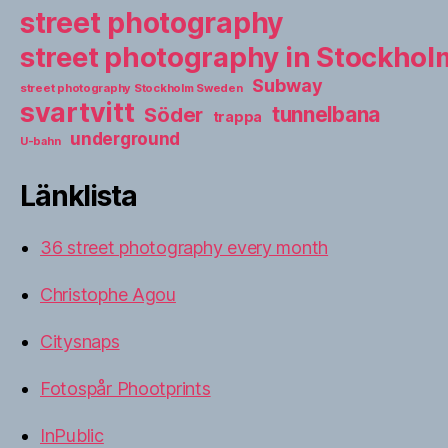
street photography
street photography in Stockho
Subway
street photography Stockholm Sweden
svartvitt
tunnelbana
Söder
trappa
underground
U-bahn
Länklista
36 street photography every month
Christophe Agou
Citysnaps
Fotospår Phootprints
InPublic