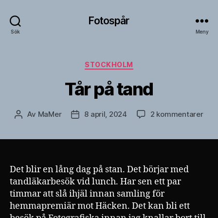
Fotospår
Sök
Meny
Kategorier
STOCKHOLM
Tår på tand
till
Av
MaMer
8 april, 2024
2 kommentarer
Inläggsförfattare
Inläggsdatum
Tår
på
tan
Det blir en lång dag på stan. Det börjar med
tandläkarbesök vid lunch. Har sen ett par
timmar att slå ihjäl innan samling för
hemmapremiär mot Häcken. Det kan bli ett