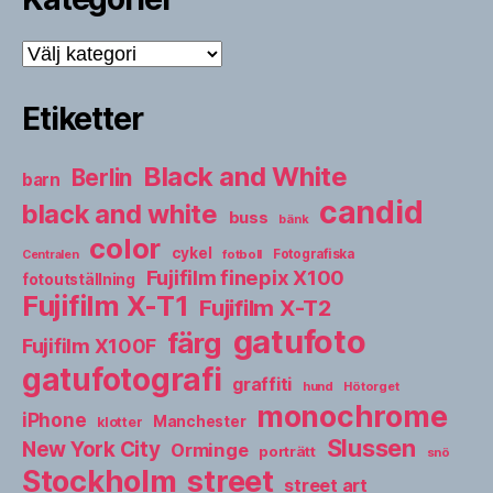
Kategorier
Etiketter
Black and White
Berlin
barn
candid
black and white
buss
bänk
color
cykel
fotboll
Fotografiska
Centralen
Fujifilm finepix X100
fotoutställning
Fujifilm X-T1
Fujifilm X-T2
gatufoto
färg
Fujifilm X100F
gatufotografi
graffiti
hund
Hötorget
monochrome
iPhone
Manchester
klotter
Slussen
New York City
Orminge
porträtt
snö
street
Stockholm
street art