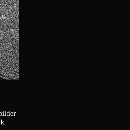
bilder
k.