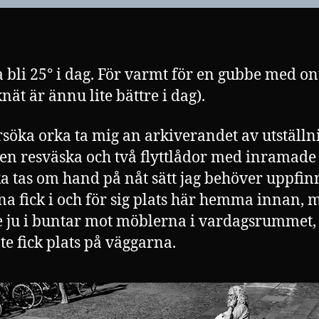
a bli 25° i dag. För varmt för en gubbe med ont
nät är ännu lite bättre i dag).
rsöka orka ta mig an arkiverandet av utställn
 en resväska och två flyttlådor med inramade
a tas om hand på nåt sätt jag behöver uppfin
na fick i och för sig plats här hemma innan, 
e ju i buntar mot möblerna i vardagsrummet,
te fick plats på väggarna.