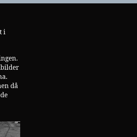
 i
ingen.
 bilder
na.
men då
 de