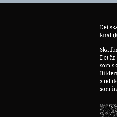
Det sk
knät (k
Ska fö
Det är
som sk
Bilder
stod d
som in