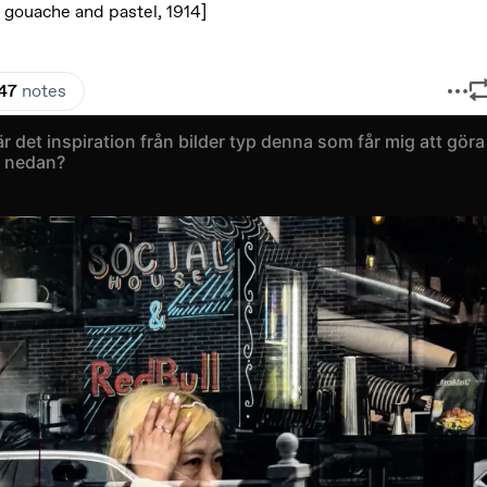
r det inspiration från bilder typ denna som får mig att göra
 nedan?