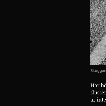
Skuggan
Har bö
slusse
är int