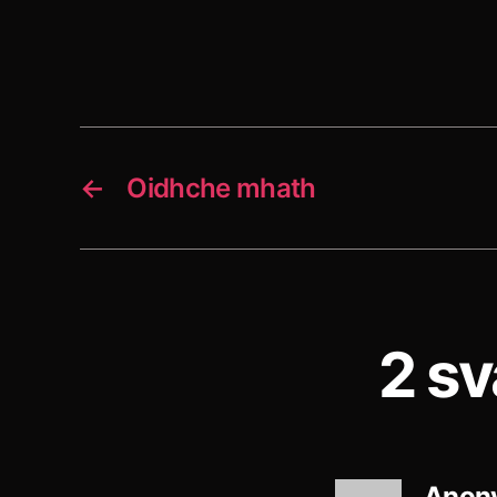
←
Oidhche mhath
2 sv
Anon