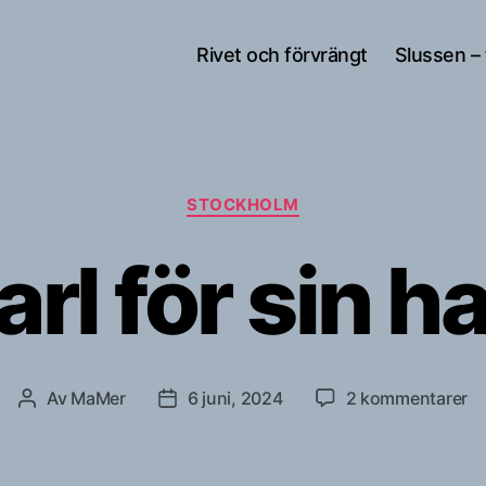
Rivet och förvrängt
Slussen –
Kategorier
STOCKHOLM
arl för sin ha
till
Av
MaMer
6 juni, 2024
2 kommentarer
Inläggsförfattare
Inläggsdatum
Ka
fö
si