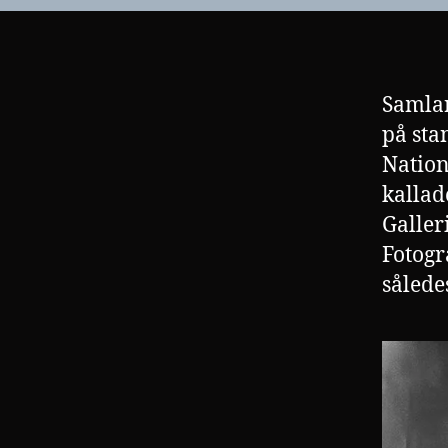
Samlar
på sta
Nation
kallad
Galler
Fotogr
sålede