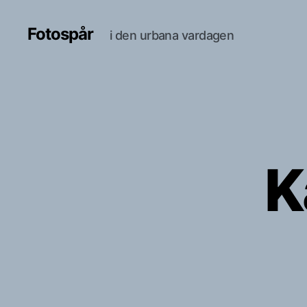
Fotospår
i den urbana vardagen
K