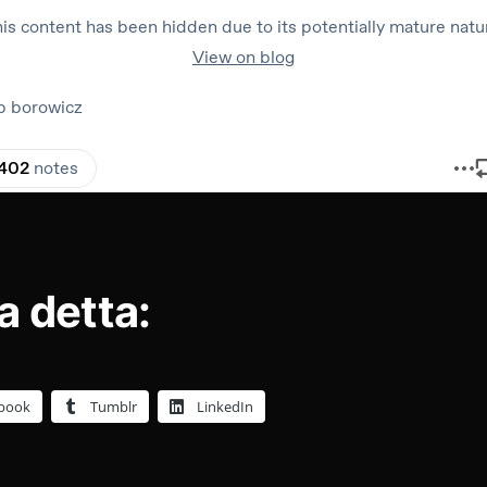
a detta:
book
Tumblr
LinkedIn