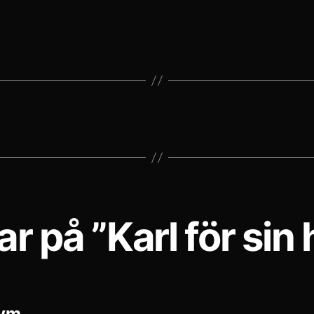
ar på ”Karl för sin 
säger:
ym