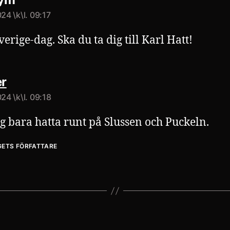
024 \k\l. 09:17
erige-dag. Ska du ta dig till Karl Hatt!
säger:
r
024 \k\l. 09:18
g bara hatta runt på Slussen och Puckeln.
GETS FÖRFATTARE