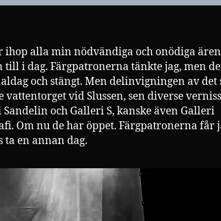
ha
 ihop alla min nödvändiga och onödiga äre
n till i dag. Färgpatronerna tänkte jag, men det
aldag och stängt. Men delinvigningen av det 
e vattentorget vid Slussen, sen diverse vernis
i Sandelin och Galleri S, kanske även Galleri
afi. Om nu de har öppet. Färgpatronerna får 
s ta en annan dag.