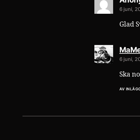
6 juni, 2
Glad Sv
MaMe
6 juni, 2
Ska no
AV INLÄG