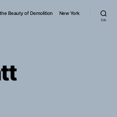
 the Beauty of Demolition
New York
Sök
tt
rl
r
n