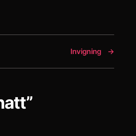
Invigning
→
hatt”