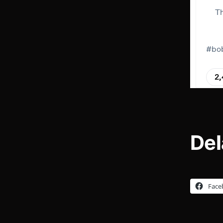
Del
Face