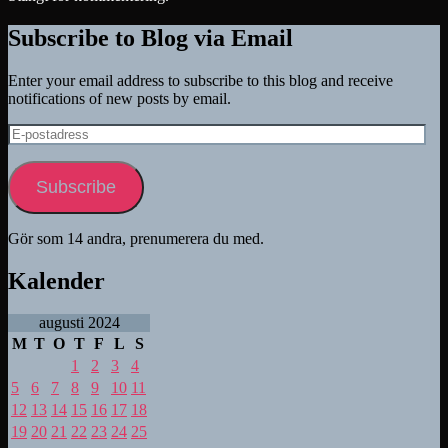
Subscribe to Blog via Email
Enter your email address to subscribe to this blog and receive
notifications of new posts by email.
E-
postadress
Subscribe
Gör som 14 andra, prenumerera du med.
Kalender
augusti 2024
M
T
O
T
F
L
S
1
2
3
4
5
6
7
8
9
10
11
12
13
14
15
16
17
18
19
20
21
22
23
24
25