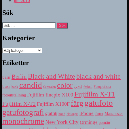
juli 2010
Sök
Sök
efter:
Kategorier
Kategorier
Etiketter
Black and White
black and white
Berlin
barn
candid
color
buss
cykel
bänk
fotboll
Fotografiska
Centralen
Fujifilm X-T1
Fujifilm finepix X100
fotoutställning
gatufoto
färg
Fujifilm X-T2
Fujifilm X100F
gatufotografi
iPhone
graffiti
Manchester
klotter
hund
Hötorget
monochrome
New York City
Orminge
porträtt