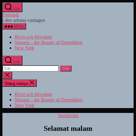
Hoppa
Sök
till
Fotospår
innehåll
i den urbana vardagen
Meny
Rivet och förvrängt
Slussen – the Beauty of Demolition
New York
Sök
Sök
efter:
Stäng
sökningen
Stäng menyn
Rivet och förvrängt
Slussen – the Beauty of Demolition
New York
Kategorier
Stockholm
Selamat malam