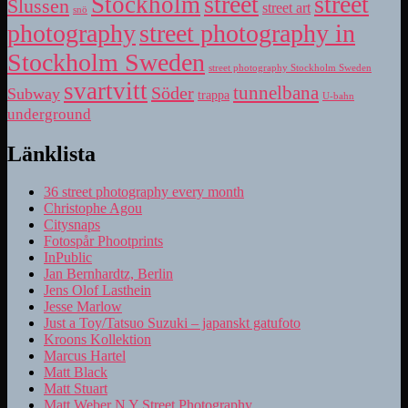
street
street
Stockholm
Slussen
street art
snö
photography
street photography in
Stockholm Sweden
street photography Stockholm Sweden
svartvitt
tunnelbana
Söder
Subway
trappa
U-bahn
underground
Länklista
36 street photography every month
Christophe Agou
Citysnaps
Fotospår Phootprints
InPublic
Jan Bernhardtz, Berlin
Jens Olof Lasthein
Jesse Marlow
Just a Toy/Tatsuo Suzuki – japanskt gatufoto
Kroons Kollektion
Marcus Hartel
Matt Black
Matt Stuart
Matt Weber N Y Street Photography