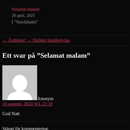
Selamat malam
28 april, 2025
I ”Stockholm”
←
Äntligen!
→
Dubbel familjelycka
Ett svar på ”Selamat malam”
säger:
Anonym
16 augusti, 2024 \k\l. 21:18
God Natt
Stängt för kommentering.