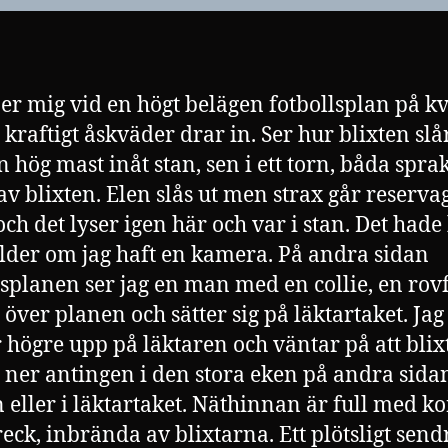
er mig vid en högt belägen fotbollsplan på k
 kraftigt åskväder drar in. Ser hur blixten slå
en hög mast inåt stan, sen i ett torn, båda spra
 av blixten. Elen slås ut men strax går reserva
och det lyser igen här och var i stan. Det hade 
ilder om jag haft en kamera. På andra sidan
lsplanen ser jag en man med en collie, en rov
 över planen och sätter sig på läktartaket. Jag
 högre upp på läktaren och väntar på att blix
å ner antingen i den stora eken på andra sida
 eller i läktartaket. Näthinnan är full med ko
reck, inbrända av blixtarna. Ett plötsligt send