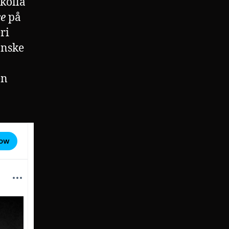
kolla
ce
på
ri
anske
en