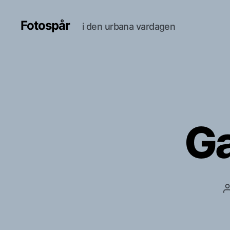
Fotospår
i den urbana vardagen
Ga