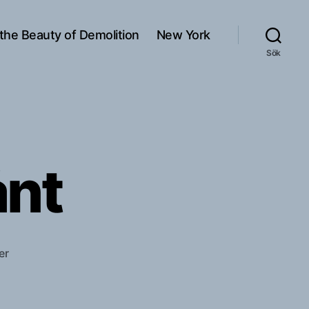
 the Beauty of Demolition
New York
Sök
ånt
till
er
Gatstenar
å
sånt