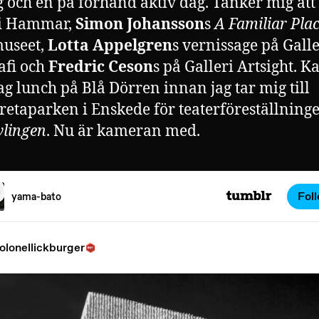
 och en på förhand aktiv dag. Tänker mig att 
ri Hammar,
Simon Johansson
s
A Familiar Pla
museet,
Lotta Appelgren
s vernissage på Galle
afi och
Fredric Ceson
s på Galleri Artsight. K
jag lunch på Blå Dörren innan jag tar mig till
etaparken i Enskede för teaterföreställning
lingen
. Nu är kameran med.