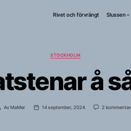
Rivet och förvrängt
Slussen –
Kategorier
STOCKHOLM
tstenar å s
Av
MaMer
14 september, 2024
2 kommentar
Inläggsförfattare
Inläggsdatum