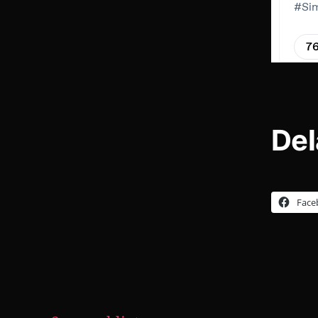
Del
Face