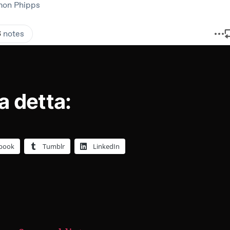
a detta:
book
Tumblr
LinkedIn