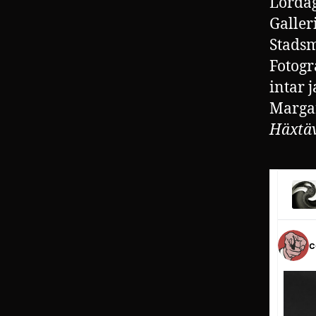
Lördag
Galle
Stads
Fotogr
intar 
Margar
Häxtäv