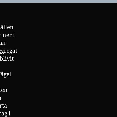
vällen
r ner i
kar
ggregat
blivit
fågel
ten
n
rta
rag i