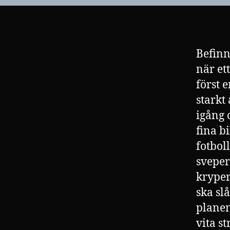
Befinn
när ett
först 
starkt
igång 
fina b
fotbol
sveper
kryper
ska sl
planen
vita st