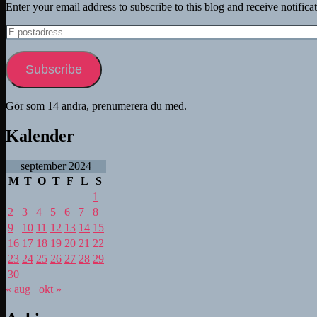
Enter your email address to subscribe to this blog and receive notifica
E-
postadress
Subscribe
Gör som 14 andra, prenumerera du med.
Kalender
september 2024
M
T
O
T
F
L
S
1
2
3
4
5
6
7
8
9
10
11
12
13
14
15
16
17
18
19
20
21
22
23
24
25
26
27
28
29
30
« aug
okt »