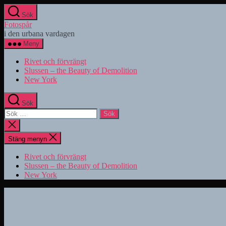
Hoppa
Sök
till
Fotospår
innehåll
i den urbana vardagen
Meny
Rivet och förvrängt
Slussen – the Beauty of Demolition
New York
Sök
Sök
efter:
Stäng
sökningen
Stäng menyn
Rivet och förvrängt
Slussen – the Beauty of Demolition
New York