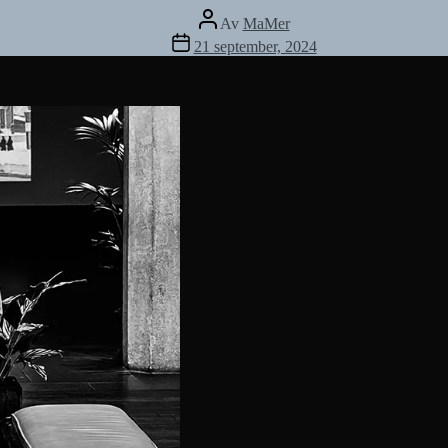
Inläggsförfattare
Av
MaMer
Inläggsdatum
21 september, 2024