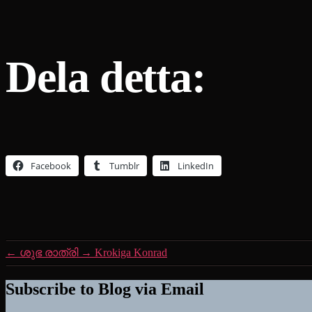
Dela detta:
Facebook
Tumblr
LinkedIn
←
ശുഭ രാത്രി
→
Krokiga Konrad
Subscribe to Blog via Email