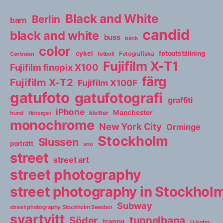
Black and White
Berlin
barn
candid
black and white
buss
bänk
color
cykel
fotoutställning
fotboll
Fotografiska
Centralen
Fujifilm X-T1
Fujifilm finepix X100
färg
Fujifilm X-T2
Fujifilm X100F
gatufoto
gatufotografi
graffiti
iPhone
Manchester
klotter
hund
Hötorget
monochrome
New York City
Orminge
Stockholm
Slussen
porträtt
snö
street
street art
street photography
street photography in Stockho
Subway
street photography Stockholm Sweden
svartvitt
tunnelbana
Söder
trappa
U-bahn