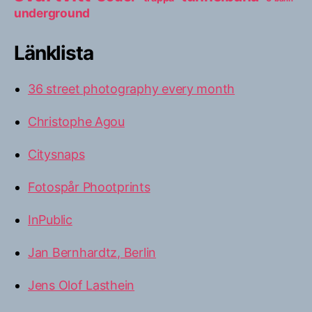
underground
Länklista
36 street photography every month
Christophe Agou
Citysnaps
Fotospår Phootprints
InPublic
Jan Bernhardtz, Berlin
Jens Olof Lasthein