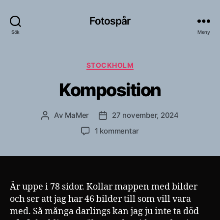
Fotospår
Sök
Meny
Kategorier
STOCKHOLM
Komposition
Av
MaMer
27 november, 2024
Inläggsförfattare
Inläggsdatum
till
1 kommentar
Komposition
Är uppe i 78 sidor. Kollar mappen med bilder
och ser att jag har 46 bilder till som vill vara
med. Så många darlings kan jag ju inte ta död