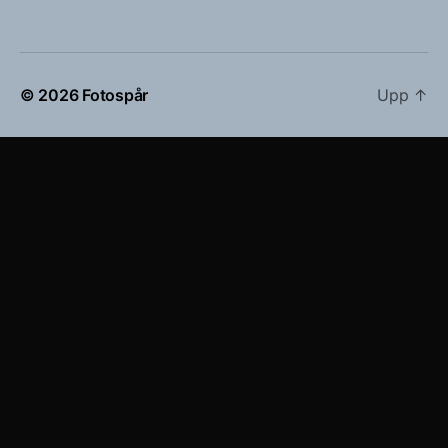
© 2026
Fotospår
Upp
↑