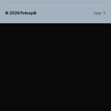
© 2026
Fotospår
Upp
↑