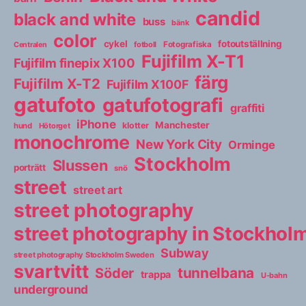
candid
black and white
buss
bänk
color
cykel
fotoutställning
fotboll
Fotografiska
Centralen
Fujifilm X-T1
Fujifilm finepix X100
färg
Fujifilm X-T2
Fujifilm X100F
gatufoto
gatufotografi
graffiti
iPhone
Manchester
klotter
hund
Hötorget
monochrome
New York City
Orminge
Stockholm
Slussen
porträtt
snö
street
street art
street photography
street photography in Stockho
Subway
street photography Stockholm Sweden
svartvitt
tunnelbana
Söder
trappa
U-bahn
underground