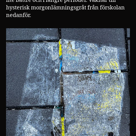
lite bättre och i längre perioder. Vaknar till
hysterisk morgonlämningsgråt från förskolan
nedanför.