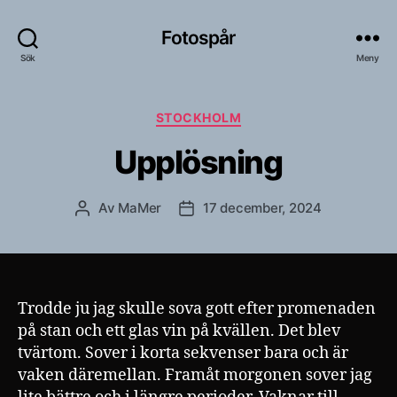
Fotospår
Sök
Meny
Kategorier
STOCKHOLM
Upplösning
Av
MaMer
17 december, 2024
Inläggsförfattare
Inläggsdatum
Trodde ju jag skulle sova gott efter promenaden
på stan och ett glas vin på kvällen. Det blev
tvärtom. Sover i korta sekvenser bara och är
vaken däremellan. Framåt morgonen sover jag