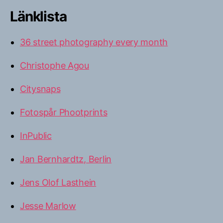
Länklista
36 street photography every month
Christophe Agou
Citysnaps
Fotospår Phootprints
InPublic
Jan Bernhardtz, Berlin
Jens Olof Lasthein
Jesse Marlow