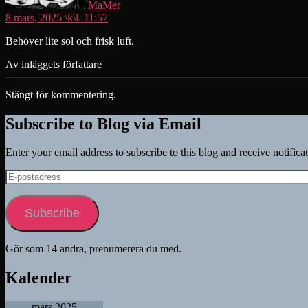
MaMer
8 mars, 2025 \k\l. 11:57
Behöver lite sol och frisk luft.
Av inläggets författare
Stängt för kommentering.
Subscribe to Blog via Email
Enter your email address to subscribe to this blog and receive notifica
E-
postadress
Subscribe
Gör som 14 andra, prenumerera du med.
Kalender
mars 2025