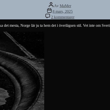
Inläggsförfattare
Av
MaMer
Inläggsdatum
8 mars, 2025
till
2 kommentarer
Vaskning
a det mesta, Norge lär ju ta hem det i överlägsen stil. Vet inte om S