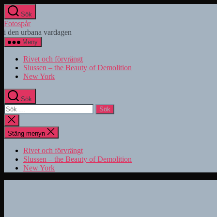
Hoppa
Sök
till
Fotospår
innehåll
i den urbana vardagen
Meny
Rivet och förvrängt
Slussen – the Beauty of Demolition
New York
Sök
Sök
efter:
Stäng
sökningen
Stäng menyn
Rivet och förvrängt
Slussen – the Beauty of Demolition
New York