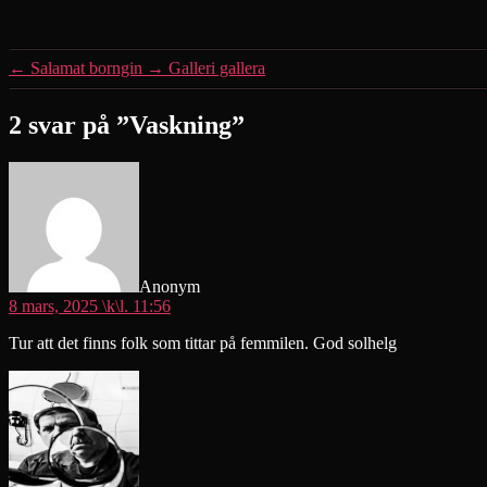
←
Salamat borngin
→
Galleri gallera
2 svar på ”Vaskning”
säger:
Anonym
8 mars, 2025 \k\l. 11:56
Tur att det finns folk som tittar på femmilen. God solhelg
säger: