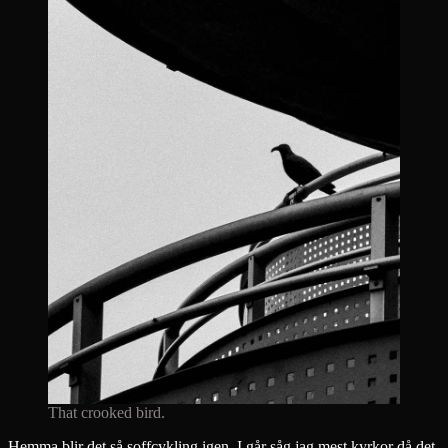
That crooked bird.
Hemma blir det så soffcykling igen. I går såg jag mest kyrkor då det