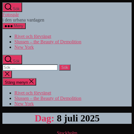
Hoppa
Sök
till
Fotospår
innehåll
i den urbana vardagen
Meny
Rivet och förvrängt
Slussen – the Beauty of Demolition
New York
Sök
Sök
efter:
Stäng
sökningen
Stäng menyn
Rivet och förvrängt
Slussen – the Beauty of Demolition
New York
Dag:
8 juli 2025
Kategorier
Stockholm