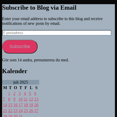
Subscribe to Blog via Email
Enter your email address to subscribe to this blog and receive
notifications of new posts by email.
E-
postadress
Subscribe
Gör som 14 andra, prenumerera du med.
Kalender
juli 2025
M
T
O
T
F
L
S
1
2
3
4
5
6
7
8
9
10
11
12
13
14
15
16
17
18
19
20
21
22
23
24
25
26
27
28
29
30
31