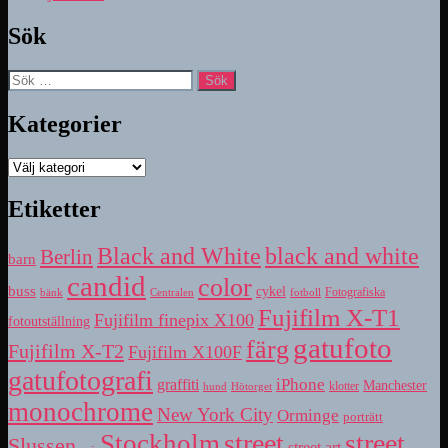
Sök
Sök
efter:
Kategorier
Kategorier
Etiketter
Black and White
black and white
Berlin
barn
candid
color
buss
cykel
bänk
fotboll
Fotografiska
Centralen
Fujifilm X-T1
Fujifilm finepix X100
fotoutställning
gatufoto
färg
Fujifilm X-T2
Fujifilm X100F
gatufotografi
iPhone
graffiti
Manchester
klotter
hund
Hötorget
monochrome
New York City
Orminge
porträtt
street
street
Stockholm
Slussen
street art