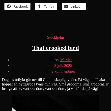
Facebook
Tumblr
LinkedIn
Kategorier
Stockholm
That crooked bird
Inläggsförfattare
Av
MaMer
Inläggsdatum
8 juli, 2025
till
2 kommentarer
That
crooked
Dagens utflykt går ner till Coop i skapligt väder. På vägen tillbaka
bird
hoppar en pyttegroda tvärs min väg. Små grodorna, små grodorna är
lustiga att se, vart ska dom, vart ska dom, ja vart är de på väg?