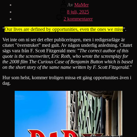
Inläggsförfattare
Av
MaMer
Inläggsdatum
8 juli, 2025
till
2 kommentarer
PARK
”
Our lives are defined by opportunities, even the ones we miss
”.
Vet inte om ni ser det efter publiceringen, men i redigerarläge är
citatet ”överstruket” med gult. Av någon underlig anledning. Citatet
sägs vara från F. Scott Fitzgerald men: ”
The correct author of this
quote is the screenwriter, Eric Roth, who wrote the screenplay for
the 2008 film The Curious Case of Benjamin Button which is based
on the short story of the same name written by F. Scott Fitzgerald.
”
Hur som helst, kommer troligen missa ett gäng opportunities även i
dag.