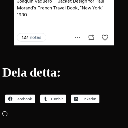
Dela detta:
Facebook
Tumblr
LinkedIn
Laddar
in
…