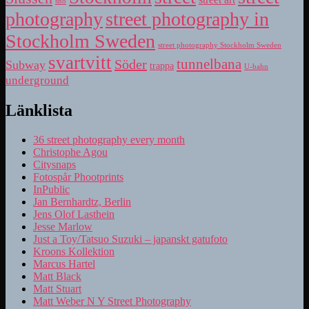
snö
photography
street photography in
Stockholm Sweden
street photography Stockholm Sweden
svartvitt
tunnelbana
Söder
Subway
trappa
U-bahn
underground
Länklista
36 street photography every month
Christophe Agou
Citysnaps
Fotospår Phootprints
InPublic
Jan Bernhardtz, Berlin
Jens Olof Lasthein
Jesse Marlow
Just a Toy/Tatsuo Suzuki – japanskt gatufoto
Kroons Kollektion
Marcus Hartel
Matt Black
Matt Stuart
Matt Weber N Y Street Photography