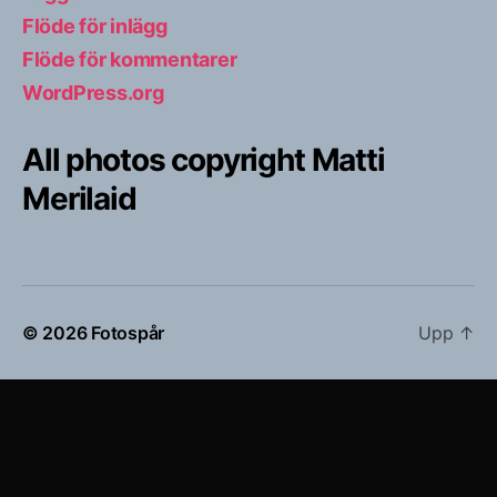
Flöde för inlägg
Flöde för kommentarer
WordPress.org
All photos copyright Matti
Merilaid
© 2026
Fotospår
Upp
↑