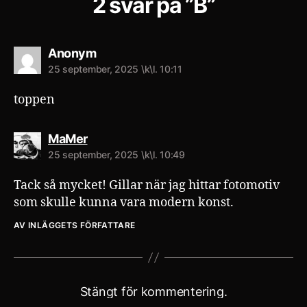
2 svar på ”B”
säger:
Anonym
25 september, 2025 \k\l. 10:11
toppen
säger:
MaMer
25 september, 2025 \k\l. 10:49
Tack så mycket! Gillar när jag hittar fotomotiv
som skulle kunna vara modern konst.
AV INLÄGGETS FÖRFATTARE
Stängt för kommentering.