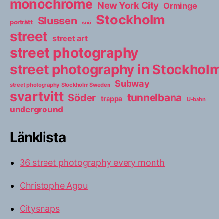
monochrome
New York City
Orminge
Stockholm
Slussen
porträtt
snö
street
street art
street photography
street photography in Stockho
Subway
street photography Stockholm Sweden
svartvitt
tunnelbana
Söder
trappa
U-bahn
underground
Länklista
36 street photography every month
Christophe Agou
Citysnaps