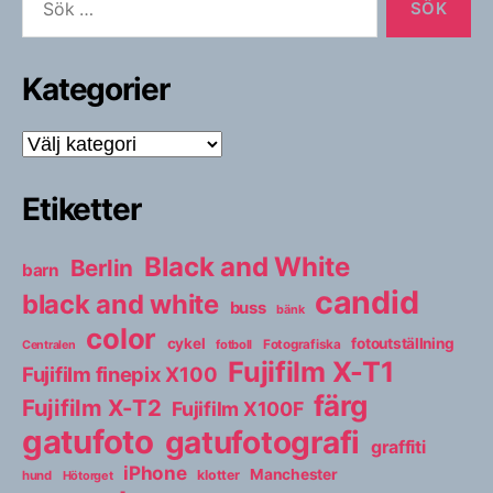
efter:
Kategorier
Kategorier
Etiketter
Black and White
Berlin
barn
candid
black and white
buss
bänk
color
cykel
fotoutställning
fotboll
Fotografiska
Centralen
Fujifilm X-T1
Fujifilm finepix X100
färg
Fujifilm X-T2
Fujifilm X100F
gatufoto
gatufotografi
graffiti
iPhone
Manchester
klotter
hund
Hötorget