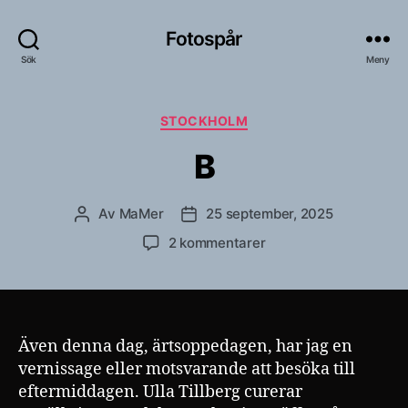
Fotospår
Sök
Meny
Kategorier
STOCKHOLM
B
Av
MaMer
25 september, 2025
Inläggsförfattare
Inläggsdatum
till
2 kommentarer
B
Även denna dag, ärtsoppedagen, har jag en
vernissage eller motsvarande att besöka till
eftermiddagen. Ulla Tillberg curerar